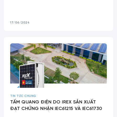
17/06/2024
TIN TỨC CHUNG
TẤM QUANG ĐIỆN DO IREX SẢN XUẤT
ĐẠT CHỨNG NHẬN IEC61215 VÀ IEC61730