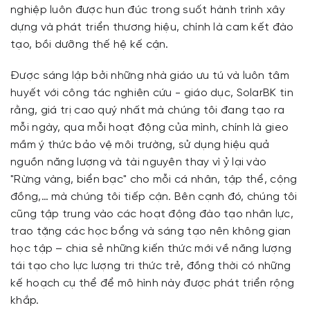
nghiệp luôn được hun đúc trong suốt hành trình xây
dựng và phát triển thương hiệu, chính là cam kết đào
tạo, bồi dưỡng thế hệ kế cận.
Được sáng lập bởi những nhà giáo ưu tú và luôn tâm
huyết với công tác nghiên cứu - giáo dục, SolarBK tin
rằng, giá trị cao quý nhất mà chúng tôi đang tạo ra
mỗi ngày, qua mỗi hoạt động của mình, chính là gieo
mầm ý thức bảo vệ môi trường, sử dụng hiệu quả
nguồn năng lượng và tài nguyên thay vì ỷ lại vào
"Rừng vàng, biển bạc" cho mỗi cá nhân, tập thể, cộng
đồng,… mà chúng tôi tiếp cận. Bên cạnh đó, chúng tôi
cũng tập trung vào các hoạt động đào tạo nhân lực,
trao tặng các học bổng và sáng tạo nên không gian
học tập – chia sẻ những kiến thức mới về năng lượng
tái tạo cho lực lượng tri thức trẻ, đồng thời có những
kế hoạch cụ thể để mô hình này được phát triển rộng
khắp.