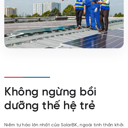
phải cam chịu đèn bấc gió trời, con em vẫn phải
học bài trong cảnh tranh tối tranh sáng? Còn
bao nhiêu địa phương không thể phát triển kinh
tế chỉ vì đường điện chưa được kéo tới? Bằng
chính những sản phẩm chất lượng, bằng chính
đôi bàn tay và khối óc của đội ngũ kỹ thuật,
bằng chính tấm lòng và năng lượng không
ngừng được "tái tạo", chúng tôi đang nỗ lực
từng ngày, trong từng công trình, để góp phần
nâng cao chất lượng sống, chung tay tạo dựng
tươi lai tươi sáng hơn cho dân tộc minh.
Không ngừng bồi
dưỡng thế hệ trẻ
Niềm tự hào lớn nhất của SolarBK, ngoài tinh thần khởi