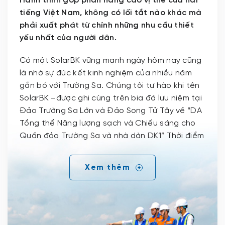
Hành trình góp phần nâng cao vị thế của hai
tiếng Việt Nam, không có lối tắt nào khác mà
phải xuất phát từ chính những nhu cầu thiết
yếu nhất của người dân.
Có một SolarBK vững mạnh ngày hôm nay cũng
là nhờ sự đúc kết kinh nghiệm của nhiều năm
gắn bó với Trường Sa. Chúng tôi tự hào khi tên
SolarBK –được ghi cùng trên bia đá lưu niệm tại
Đảo Trường Sa Lớn và Đảo Song Tử Tây về “DA
Tổng thể Năng lượng sạch và Chiếu sáng cho
Quần đảo Trường Sa và nhà dàn DK1” Thời điểm
cả cụm đảo bừng lên ánh điện cũng là lúc cảm
thức về trách nhiệm và những giá trị đóng góp
Xem thêm
cho xã hội của SolarBK được hoàn toàn sáng rõ.
Hành trình góp phần nâng cao vị thế của hai
tiếng Việt Nam, không có lối tắt nào khác mà
phải xuất phát từ chính những nhu cầu thiết
yếu nhất của người dân. Còn bao nhiêu gia đình