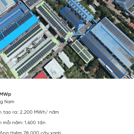
,6MWp
ng Nam
h tạo ra: 2.200 MWh/ năm
 mỗi năm: 1.600 tấn
ồng thêm 78.000 cây xanh