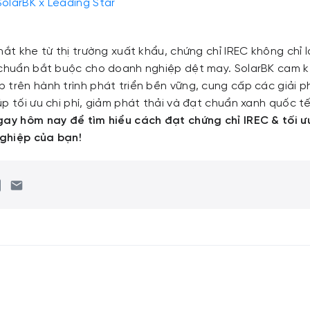
SolarBK x Leading Star
hắt khe từ thị trường xuất khẩu, chứng chỉ IREC không chỉ 
 chuẩn bắt buộc cho doanh nghiệp dệt may. SolarBK cam 
 trên hành trình phát triển bền vững, cung cấp các giải p
p tối ưu chi phí, giảm phát thải và đạt chuẩn xanh quốc tế
gay hôm nay để tìm hiểu cách đạt chứng chỉ IREC & tối 
ghiệp của bạn!