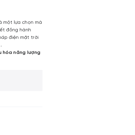
là một lựa chọn mà
kết đồng hành
háp điện mặt trời
.
ưu hóa năng lượng