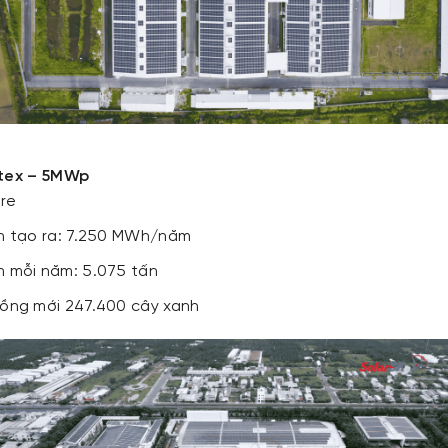
otex – 5MWp
Tre
h tạo ra: 7.250 MWh/năm
 mỗi năm: 5.075 tấn
ồng mới 247.400 cây xanh