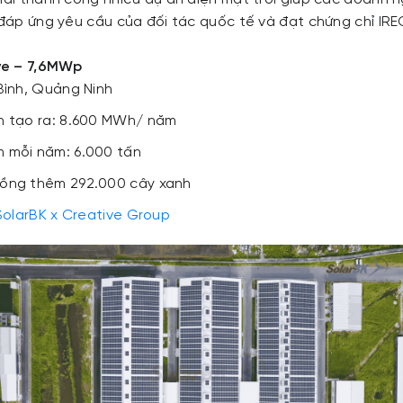
 đáp ứng yêu cầu của đối tác quốc tế và đạt chứng chỉ IRE
ve – 7,6MWp
Bình, Quảng Ninh
h tạo ra: 8.600 MWh/ năm
 mỗi năm: 6.000 tấn
ồng thêm 292.000 cây xanh
SolarBK x Creative Group