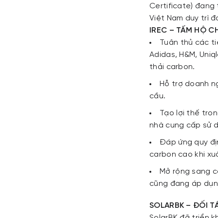
Certificate) đang
Việt Nam duy trì đ
IREC – TẤM HỘ C
Tuân thủ các ti
Adidas, H&M, Uniq
thải carbon.
Hỗ trợ doanh n
cầu.
Tạo lợi thế tr
nhà cung cấp sử 
Đáp ứng quy địn
carbon cao khi xu
Mở rộng sang c
cũng đang áp dụng
SOLARBK – ĐỐI T
SolarBK đã triển 