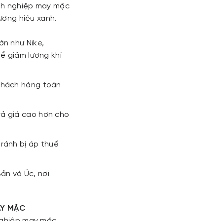
anh nghiệp may mặc
hương hiệu xanh.
ớn như Nike,
ể giảm lượng khí
 khách hàng toàn
rả giá cao hơn cho
tránh bị áp thuế
ản và Úc, nơi
AY MẶC
 nghiệp may mặc