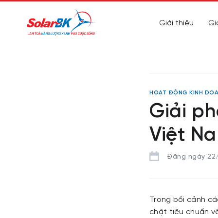
Giới thiệu
Gi
HOẠT ĐỘNG KINH DO
Giải p
Việt N
Đăng ngày 22
Trong bối cảnh cá
chặt tiêu chuẩn v