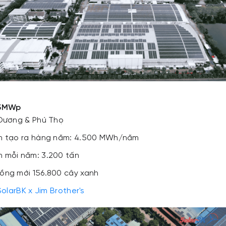
3,5MWp
 Dương & Phú Thọ
ch tạo ra hàng năm: 4.500 MWh/năm
 mỗi năm: 3.200 tấn
ồng mới 156.800 cây xanh
SolarBK x Jim Brother's