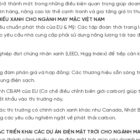
 trở thành một trong những điều kiện quan trọng giúp do
ơn hàng, nâng cao lợi thế cạnh tranh và gia tăng giá trị t
HIẾU XANH CHO NGÀNH MAY MẶC VIỆT NAM
êu chuẩn phát thải của EU & Mỹ: Các tập đoàn thời trang l
lo yêu cầu nhà cung cấp phải sử dụng năng lượng tái tạo đ
ghiệp đạt chứng nhận xanh (LEED, Higg Index) để tiếp cận
ong đàm phán giá và hợp đồng: Các thương hiệu sẵn sàng t
dụng điện sạch.
h CBAM của EU (Cơ chế điều chỉnh biên giới carbon) giúp 
ất khẩu vào thị trường này.
ác thị trường có chính sách xanh khác như Canada, Nhật B
 các yêu cầu nghiêm ngặt về phát thải carbon.
ÁC TRIỂN KHAI CÁC DỰ ÁN ĐIỆN MẶT TRỜI CHO NGÀNH M
khai thành công nhiều dự án điện mặt trời giúp các doanh