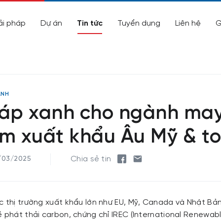
ải pháp
Dự án
Tin tức
Tuyển dụng
Liên hệ
G
ANH
háp xanh cho ngành ma
am xuất khẩu Âu Mỹ & t
Chia sẻ tin
/03/2025
c thị trường xuất khẩu lớn như EU, Mỹ, Canada và Nhật Bả
ề phát thải carbon, chứng chỉ IREC (International Renewab