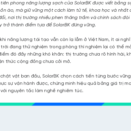
tiên phong năng lượng sạch của SolarBK được viết bằng sự 
 ồn ào, mà giữ vững một cách làm tử tế, khoa học và nhất
 đổi, nơi thị trường nhiều phen thăng trầm và chính sách đòi
” ấy trở thành điểm tựa để SolarBK đứng vững.
 khi năng lượng tái tạo vẫn còn lạ lẫm ở Việt Nam, ít ai ngh
 trời đang thử nghiệm trong phòng thí nghiệm lại có thể mở
điểm đó đầy những khó khăn: thị trường chưa rõ hình hài, 
ận thức cộng đồng chưa cởi mở.
chật vật ban đầu, SolarBK chọn cách tiến từng bước vững
ực sự vận hành được, chứng minh hiệu quả bằng giá trị ma
h với nguyên tắc làm nghề nghiêm túc.