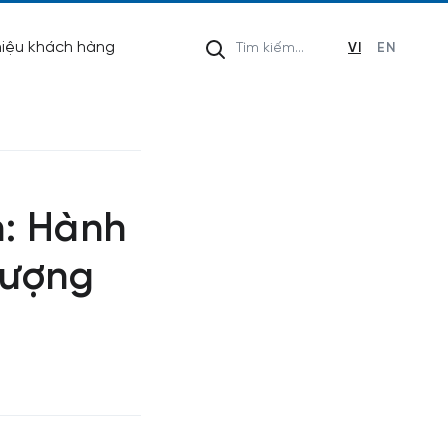
hiệu khách hàng
VI
EN
h: Hành
lượng