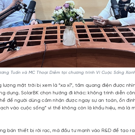
ơng Tuấn và MC Thoại Diễm tại chương trình Vì Cuộc Sống Xanh
 lượng mặt trời bị xem là “xa xỉ”, tấm quang điện được nh
ứng dụng. SolarBK chọn hướng đi khác: không trình diễn cô
hể để người dùng cảm nhận được ngay sự an toàn, ổn định v
ạch vào cuộc sống” vì thế không còn là khẩu hiệu, mà là m
g bán thiết bị rời rạc, mà đầu tư mạnh vào R&D để tạo ra