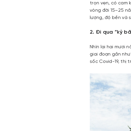
trọn vẹn, có cam 
vòng đời 15–25 nă
lượng, độ bền và s
2. Đi qua “kỷ b
Nhìn lại hai mươi 
giai đoạn gần như
sốc Covid-19, thị 