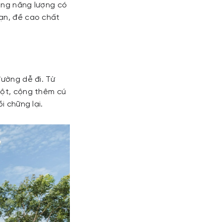
hống năng lượng có
hạn, đề cao chất
đường dễ đi. Từ
gột, cộng thêm cú
i chững lại.