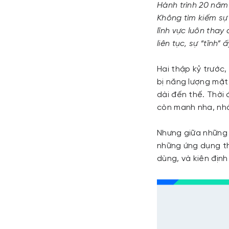
Hành trình 20 năm 
Không tìm kiếm sự
lĩnh vực luôn thay
liên tục, sự “tĩnh
Hai thập kỷ trước,
bị năng lượng mặt
dài đến thế. Thời 
còn manh nha, nh
Nhưng giữa những 
những ứng dụng th
dùng, và kiên địn