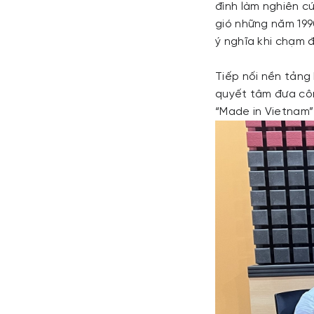
đình làm nghiên c
gió những năm 1990
ý nghĩa khi chạm 
Tiếp nối nền tản
quyết tâm đưa côn
“Made in Vietnam” 