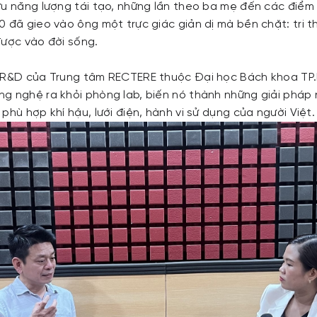
ứu năng lượng tái tạo, những lần theo ba mẹ đến các điểm
 đã gieo vào ông một trực giác giản dị mà bền chặt: tri t
được vào đời sống.
g R&D của Trung tâm RECTERE thuộc Đại học Bách khoa TP
g nghệ ra khỏi phòng lab, biến nó thành những giải pháp
phù hợp khí hậu, lưới điện, hành vi sử dụng của người Việt.