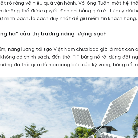
kết rõ ràng về hiệu quả vận hành. Với ông Tuấn, một hệ t
m không thể được quyết định chỉ bằng giá rẻ. Tư duy dài 
ự minh bạch, là cách duy nhất để giữ niềm tin khách hàng.
ăng hà” của thị trường năng lượng sạch
năm, năng lượng tái tạo Việt Nam chưa bao giờ là một con 
 không có chính sách, đến thời FIT bùng nổ rồi dừng đột n
trường đã trải qua đủ mọi cung bậc của kỳ vọng, bùng nổ, rồ