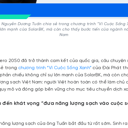
Nguyễn Dương Tuấn chia sẻ trong chương trình “Vì Cuộc Sống
 lớn mạnh của SolarBK, mà còn cho thấy bước tiến của ngành n
Nam
Zero 2050 đã trở thành cam kết của quốc gia, câu chuyệ
sẻ trong
chương trình “Vì Cuộc Sống Xanh”
của Đài Phát th
 phản chiếu không chỉ sự lớn mạnh của SolarBK, mà còn ch
ợng sạch Việt Nam: người Việt hoàn toàn có thể làm chủ c
quy mô và đóng góp bền vững cho mục tiêu chuyển dịch x
ứu đến khát vọng “đưa năng lượng sạch vào cuộc 
năng lượng sạch của ông Tuấn bắt đầu từ rất sớm. Sinh ra