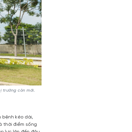
ị trường còn mới.
h bệnh kéo dài,
là thời điểm sống
p lực lớn đến đâu,