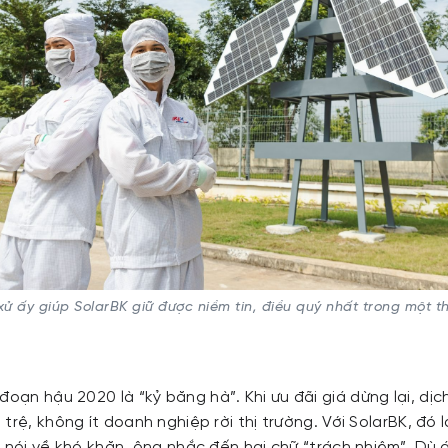
ử ấy giúp SolarBK giữ được niềm tin, điều quý nhất trong một th
 đoạn hậu 2020 là “kỷ băng hà”. Khi ưu đãi giá dừng lại, dịc
trệ, không ít doanh nghiệp rời thị trường. Với SolarBK, đó 
 nói về khó khăn, ông nhắc đến hai chữ “trách nhiệm”. Dù á