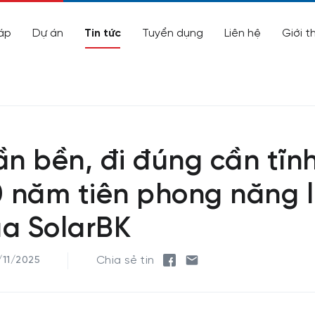
áp
Dự án
Tin tức
Tuyển dụng
Liên hệ
Giới t
ần bền, đi đúng cần tĩn
0 năm tiên phong năng 
ủa SolarBK
Chia sẻ tin
/11/2025