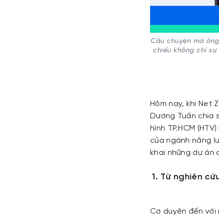
Câu chuyện mà ông 
chiếu không chỉ sự
Hôm nay, khi Net 
Dương Tuấn chia 
hình TP.HCM (HTV)
của ngành năng lư
khai những dự án 
1. Từ nghiên c
Cơ duyên đến với 