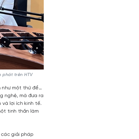
 phát trên HTV
ìn như một thứ để…
ng nghệ, mà đưa ra
à lợi ích kinh tế.
ột tinh thần làm
 các giải pháp