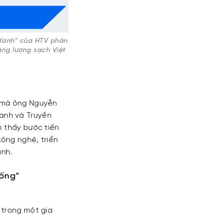
 Xanh” của HTV phản
ăng lượng sạch Việt
n mà ông Nguyễn
anh và Truyền
o thấy bước tiến
ông nghệ, triển
anh.
sống”
 trong một gia