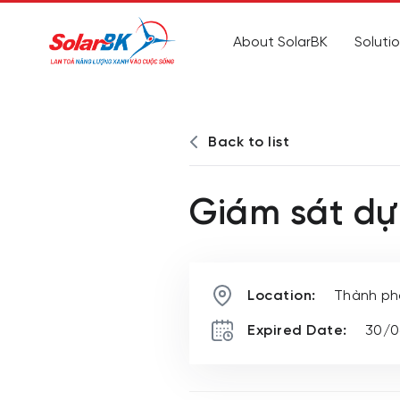
About SolarBK
Soluti
Back to list
Giám sát dự
Location:
Thành ph
Expired Date:
30/0