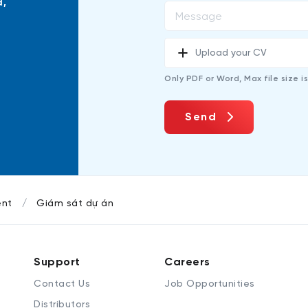
d,
Upload your CV
Only PDF or Word, Max file size i
Send
ent
Giám sát dự án
Support
Careers
Contact Us
Job Opportunities
Distributors