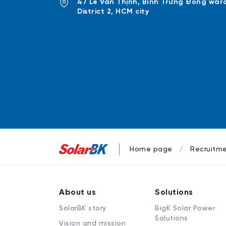
47 Lê Văn Thịnh, Bình Trưng Đông war
District 2, HCM city
Home page
Recruitm
About us
Solutions
SolarBK story
BigK Solar Power
Solutions
Vision and mission