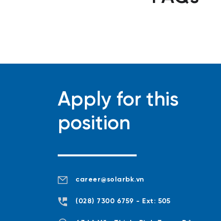
Apply for this
position
career@solarbk.vn
(0‎28) 7300 6759
- Ext: 505