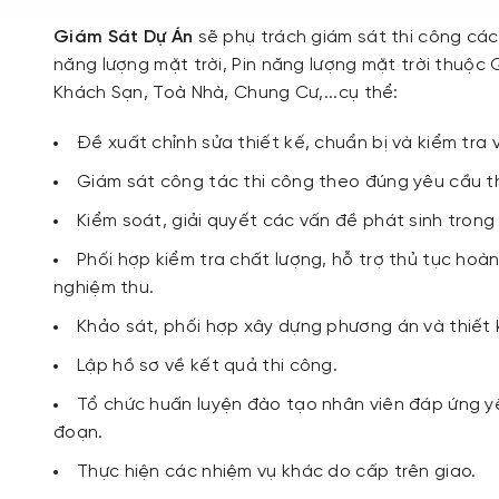
Giám Sát Dự Án
sẽ phụ trách giám sát thi công cá
năng lượng mặt trời, Pin năng lượng mặt trời thuộ
Khách Sạn, Toà Nhà, Chung Cư,...cụ thể:
Đề xuất chỉnh sửa thiết kế, chuẩn bị và kiểm tra 
Giám sát công tác thi công theo đúng yêu cầu th
Kiểm soát, giải quyết các vấn đề phát sinh trong 
Phối hợp kiểm tra chất lượng, hỗ trợ thủ tục hoàn
nghiệm thu.
Khảo sát, phối hợp xây dựng phương án và thiết 
Lập hồ sơ về kết quả thi công.
Tổ chức huấn luyện đào tạo nhân viên đáp ứng yê
đoạn.
Thực hiện các nhiệm vụ khác do cấp trên giao.