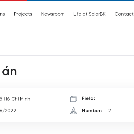
ons
Projects
Newsroom
Life at SolarBK
Contact
 án
Field:
ố Hồ Chí Minh
6/2022
Number:
2