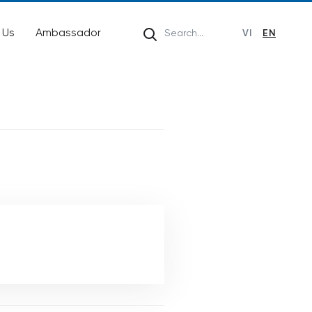
 Us
Ambassador
VI
EN