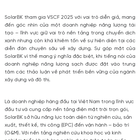
SolarBK tham gia VSCF 2025 với vai trò diễn giả, mang
đến góc nhìn của một doanh nghiệp năng lượng tái
tạo – lĩnh vực giữ vai trò nền tảng trong chuyển dịch
xanh nhưng còn khá khiêm tốn về sự hiện diện tại các
diễn đàn chuyên sâu về xây dựng. Sự góp mặt của
SolarBK vì thế mang ý nghĩa đặc biệt, khi tiếng nói của
doanh nghiệp năng lượng sạch được đặt vào trung
tâm các thảo luận về phát triển bền vững của ngành
xây dựng và đô thị.
Là doanh nghiệp hàng đầu tại Việt Nam trong lĩnh vực
đầu tư và cung cấp nền tảng điện mặt trời trọn gói,
SolarBK sở hữu năng lực toàn diện từ nghiên cứu, sản
xuất, thiết kế, thi công (EPC) đến vận hành – bảo trì
(O&M). Với nền tảng nghiên cứu khoa học và kinh