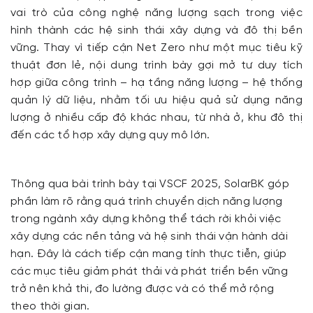
vai trò của công nghệ năng lượng sạch trong việc
hình thành các hệ sinh thái xây dựng và đô thị bền
vững. Thay vì tiếp cận Net Zero như một mục tiêu kỹ
thuật đơn lẻ, nội dung trình bày gợi mở tư duy tích
hợp giữa công trình – hạ tầng năng lượng – hệ thống
quản lý dữ liệu, nhằm tối ưu hiệu quả sử dụng năng
lượng ở nhiều cấp độ khác nhau, từ nhà ở, khu đô thị
đến các tổ hợp xây dựng quy mô lớn.
Thông qua bài trình bày tại VSCF 2025, SolarBK góp
phần làm rõ rằng quá trình chuyển dịch năng lượng
trong ngành xây dựng không thể tách rời khỏi việc
xây dựng các nền tảng và hệ sinh thái vận hành dài
hạn. Đây là cách tiếp cận mang tính thực tiễn, giúp
các mục tiêu giảm phát thải và phát triển bền vững
trở nên khả thi, đo lường được và có thể mở rộng
theo thời gian.