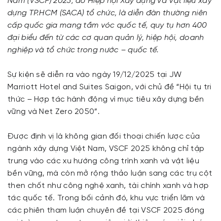
Nam (VSCF) 2025, do Hiệp hội Xây dựng và Vật liệu xây
dựng TP.HCM (SACA) tổ chức, là diễn đàn thường niên
cấp quốc gia mang tầm vóc quốc tế, quy tụ hơn 400
đại biểu đến từ các cơ quan quản lý, hiệp hội, doanh
nghiệp và tổ chức trong nước – quốc tế.
Sự kiện sẽ diễn ra vào ngày 19/12/2025 tại JW
Marriott Hotel and Suites Saigon, với chủ đề “Hội tụ tri
thức – Hợp tác hành động vì mục tiêu xây dựng bền
vững và Net Zero 2050”.
Được định vị là không gian đối thoại chiến lược của
ngành xây dựng Việt Nam, VSCF 2025 không chỉ tập
trung vào các xu hướng công trình xanh và vật liệu
bền vững, mà còn mở rộng thảo luận sang các trụ cột
then chốt như công nghệ xanh, tài chính xanh và hợp
tác quốc tế. Trong bối cảnh đó, khu vực triển lãm và
các phiên tham luận chuyên đề tại VSCF 2025 đóng