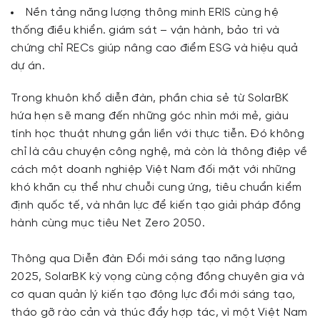
Nền tảng năng lượng thông minh ERIS cùng hệ
thống điều khiển. giám sát – vận hành, bảo trì và
chứng chỉ RECs giúp nâng cao điểm ESG và hiệu quả
dự án.
Trong khuôn khổ diễn đàn, phần chia sẻ từ SolarBK
hứa hẹn sẽ mang đến những góc nhìn mới mẻ, giàu
tính học thuật nhưng gắn liền với thực tiễn. Đó không
chỉ là câu chuyện công nghệ, mà còn là thông điệp về
cách một doanh nghiệp Việt Nam đối mặt với những
khó khăn cụ thể như chuỗi cung ứng, tiêu chuẩn kiểm
định quốc tế, và nhân lực để kiến tạo giải pháp đồng
hành cùng mục tiêu Net Zero 2050.
Thông qua Diễn đàn Đổi mới sáng tạo năng lượng
2025, SolarBK kỳ vọng cùng cộng đồng chuyên gia và
cơ quan quản lý kiến tạo động lực đổi mới sáng tạo,
tháo gỡ rào cản và thúc đẩy hợp tác, vì một Việt Nam