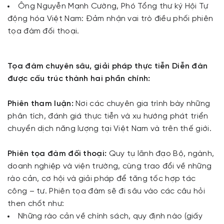
Ông Nguyễn Mạnh Cường, Phó Tổng thư ký Hội Tự
động hóa Việt Nam: Đảm nhận vai trò điều phối phiên
tọa đàm đối thoại.
Tọa đàm chuyên sâu, giải pháp thực tiễn Diễn đàn
được cấu trúc thành hai phần chính:
Phiên tham luận:
Nơi các chuyên gia trình bày những
phân tích, đánh giá thực tiễn và xu hướng phát triển
chuyển dịch năng lượng tại Việt Nam và trên thế giới.
Phiên tọa đàm đối thoại:
Quy tụ lãnh đạo Bộ, ngành,
doanh nghiệp và viện trường, cùng trao đổi về những
rào cản, cơ hội và giải pháp để tăng tốc hợp tác
công – tư. Phiên tọa đàm sẽ đi sâu vào các câu hỏi
then chốt như:
Những rào cản về chính sách, quy định nào (giấy