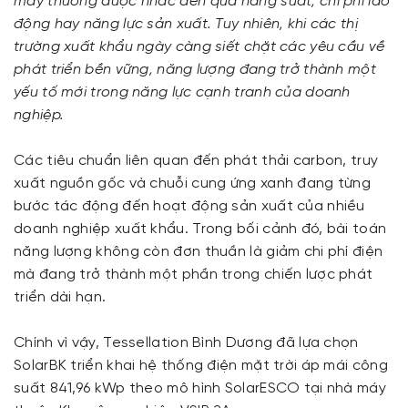
may thường được nhắc đến qua năng suất, chi phí lao
động hay năng lực sản xuất. Tuy nhiên, khi các thị
trường xuất khẩu ngày càng siết chặt các yêu cầu về
phát triển bền vững, năng lượng đang trở thành một
yếu tố mới trong năng lực cạnh tranh của doanh
nghiệp.
Các tiêu chuẩn liên quan đến phát thải carbon, truy
xuất nguồn gốc và chuỗi cung ứng xanh đang từng
bước tác động đến hoạt động sản xuất của nhiều
doanh nghiệp xuất khẩu. Trong bối cảnh đó, bài toán
năng lượng không còn đơn thuần là giảm chi phí điện
mà đang trở thành một phần trong chiến lược phát
triển dài hạn.
Chính vì vậy, Tessellation Bình Dương đã lựa chọn
SolarBK triển khai hệ thống điện mặt trời áp mái công
suất 841,96 kWp theo mô hình SolarESCO tại nhà máy