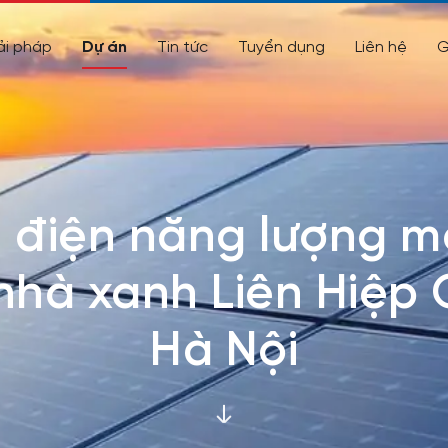
ải pháp
Dự án
Tin tức
Tuyển dụng
Liên hệ
G
 điện năng lượng mặ
nhà xanh Liên Hiệp
Hà Nội