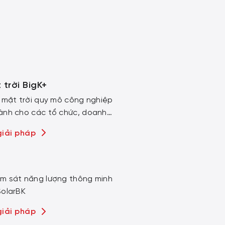
 trời BigK+
 mặt trời quy mô công nghiệp
ành cho các tổ chức, doanh
 cầu sử dụng điện cao
giải pháp
m sát năng lượng thông minh
SolarBK
giải pháp