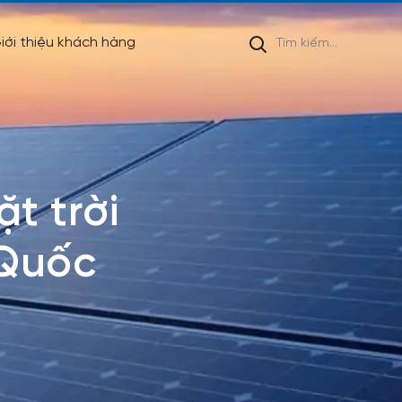
iới thiệu khách hàng
t trời
 Quốc