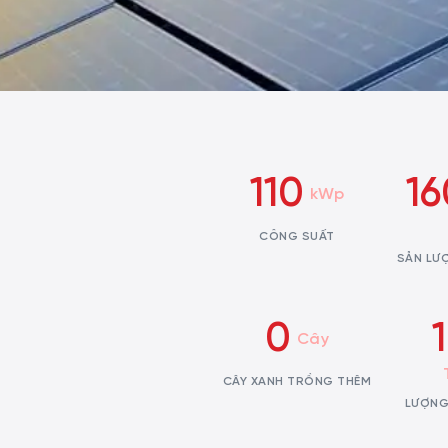
110
16
kWp
CÔNG SUẤT
SẢN LƯ
0
Cây
CÂY XANH TRỒNG THÊM
LƯỢNG