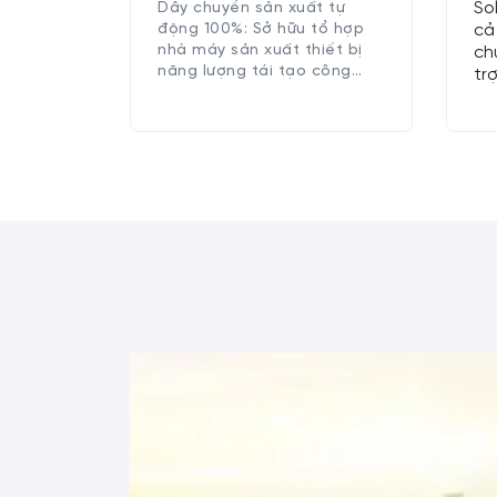
So
Dây chuyền sản xuất tự
động 100%: Sở hữu tổ hợp
cả
nhà máy sản xuất thiết bị
ch
năng lượng tái tạo công
tr
nghệ cao.