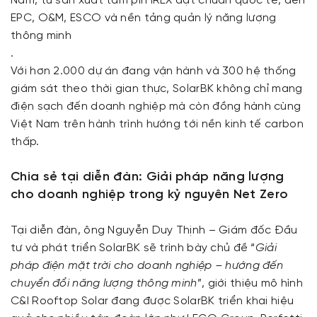
Nam, từ sản xuất tấm pin IREX đạt chuẩn quốc tế, đến
EPC, O&M, ESCO và nền tảng quản lý năng lượng
thông minh
.
Với hơn 2.000 dự án đang vận hành và 300 hệ thống
giám sát theo thời gian thực, SolarBK không chỉ mang
điện sạch đến doanh nghiệp mà còn đồng hành cùng
Việt Nam trên hành trình hướng tới nền kinh tế carbon
thấp.
Chia sẻ tại diễn đàn: Giải pháp năng lượng
cho doanh nghiệp trong kỷ nguyên Net Zero
Tại diễn đàn, ông Nguyễn Duy Thịnh – Giám đốc Đầu
tư và phát triển SolarBK sẽ trình bày chủ đề “
Giải
pháp điện mặt trời cho doanh nghiệp – hướng đến
chuyển đổi năng lượng thông minh
”, giới thiệu mô hình
C&I Rooftop Solar đang được SolarBK triển khai hiệu