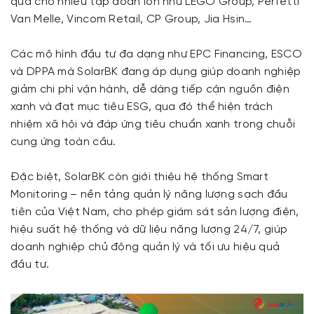
quả cho nhiều tập đoàn lớn như LEGO Group, Perfetti
Van Melle, Vincom Retail, CP Group, Jia Hsin…
Các mô hình đầu tư đa dạng như EPC Financing, ESCO
và DPPA mà SolarBK đang áp dụng giúp doanh nghiệp
giảm chi phí vận hành, dễ dàng tiếp cận nguồn điện
xanh và đạt mục tiêu ESG, qua đó thể hiện trách
nhiệm xã hội và đáp ứng tiêu chuẩn xanh trong chuỗi
cung ứng toàn cầu.
Đặc biệt, SolarBK còn giới thiệu hệ thống Smart
Monitoring – nền tảng quản lý năng lượng sạch đầu
tiên của Việt Nam, cho phép giám sát sản lượng điện,
hiệu suất hệ thống và dữ liệu năng lượng 24/7, giúp
doanh nghiệp chủ động quản lý và tối ưu hiệu quả
đầu tư.