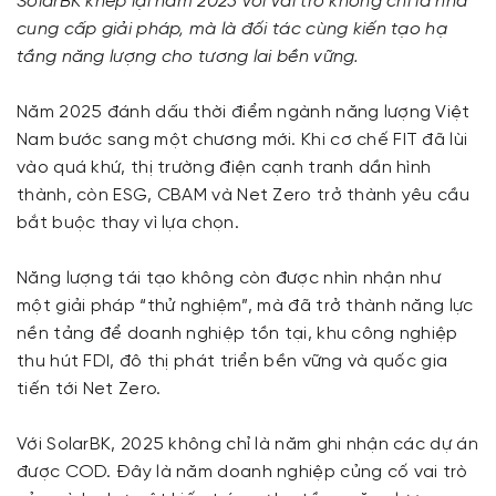
SolarBK khép lại năm 2025 với vai trò không chỉ là nhà
cung cấp giải pháp, mà là đối tác cùng kiến tạo hạ
tầng năng lượng cho tương lai bền vững.
Năm 2025 đánh dấu thời điểm ngành năng lượng Việt
Nam bước sang một chương mới. Khi cơ chế FIT đã lùi
vào quá khứ, thị trường điện cạnh tranh dần hình
thành, còn ESG, CBAM và Net Zero trở thành yêu cầu
bắt buộc thay vì lựa chọn.
Năng lượng tái tạo không còn được nhìn nhận như
một giải pháp “thử nghiệm”, mà đã trở thành năng lực
nền tảng để doanh nghiệp tồn tại, khu công nghiệp
thu hút FDI, đô thị phát triển bền vững và quốc gia
tiến tới Net Zero.
Với SolarBK, 2025 không chỉ là năm ghi nhận các dự án
được COD. Đây là năm doanh nghiệp củng cố vai trò