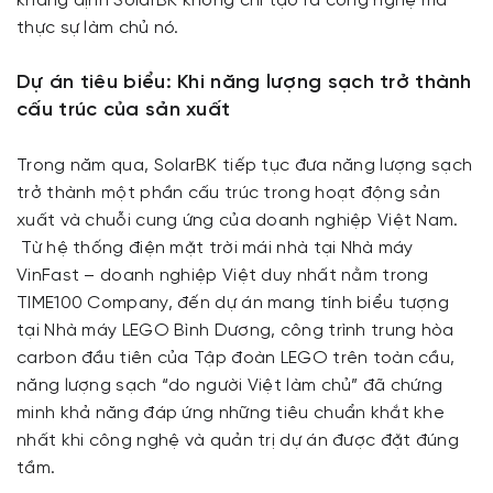
khẳng định SolarBK không chỉ tạo ra công nghệ mà
thực sự làm chủ nó.
Dự án tiêu biểu: Khi năng lượng sạch trở thành
cấu trúc của sản xuất
Trong năm qua, SolarBK tiếp tục đưa năng lượng sạch
trở thành một phần cấu trúc trong hoạt động sản
xuất và chuỗi cung ứng của doanh nghiệp Việt Nam.
Từ hệ thống điện mặt trời mái nhà tại Nhà máy
VinFast – doanh nghiệp Việt duy nhất nằm trong
TIME100 Company, đến dự án mang tính biểu tượng
tại Nhà máy LEGO Bình Dương, công trình trung hòa
carbon đầu tiên của Tập đoàn LEGO trên toàn cầu,
năng lượng sạch “do người Việt làm chủ” đã chứng
minh khả năng đáp ứng những tiêu chuẩn khắt khe
nhất khi công nghệ và quản trị dự án được đặt đúng
tầm.