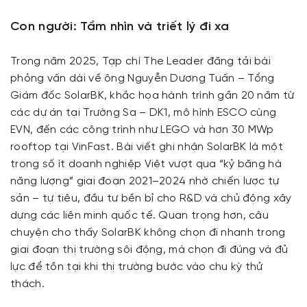
Con người: Tầm nhìn và triết lý đi xa
Trong năm 2025, Tạp chí The Leader đăng tải bài
phỏng vấn dài về ông Nguyễn Dương Tuấn – Tổng
Giám đốc SolarBK, khắc họa hành trình gần 20 năm từ
các dự án tại Trường Sa – DK1, mô hình ESCO cùng
EVN, đến các công trình như LEGO và hơn 30 MWp
rooftop tại VinFast. Bài viết ghi nhận SolarBK là một
trong số ít doanh nghiệp Việt vượt qua “kỷ băng hà
năng lượng” giai đoạn 2021–2024 nhờ chiến lược tự
sản – tự tiêu, đầu tư bền bỉ cho R&D và chủ động xây
dựng các liên minh quốc tế. Quan trọng hơn, câu
chuyện cho thấy SolarBK không chọn đi nhanh trong
giai đoạn thị trường sôi động, mà chọn đi đúng và đủ
lực để tồn tại khi thị trường bước vào chu kỳ thử
thách.