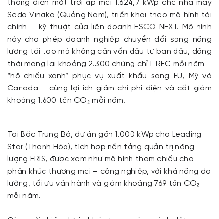
thống điện mặt trời áp mái 1.624,7 kWp cho nhà máy
Sedo Vinako (Quảng Nam), triển khai theo mô hình tài
chính – kỹ thuật của liên doanh ESCO NEXT. Mô hình
này cho phép doanh nghiệp chuyển đổi sang năng
lượng tái tạo mà không cần vốn đầu tư ban đầu, đồng
thời mang lại khoảng 2.300 chứng chỉ I-REC mỗi năm –
“hộ chiếu xanh” phục vụ xuất khẩu sang EU, Mỹ và
Canada – cùng lợi ích giảm chi phí điện và cắt giảm
khoảng 1.600 tấn CO₂ mỗi năm.
Tại Bắc Trung Bộ, dự án gần 1.000 kWp cho Leading
Star (Thanh Hóa), tích hợp nền tảng quản trị năng
lượng ERIS, được xem như mô hình tham chiếu cho
phân khúc thương mại – công nghiệp, với khả năng đo
lường, tối ưu vận hành và giảm khoảng 769 tấn CO₂
mỗi năm.