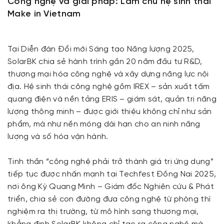
Công nghệ và giải pháp: Làm chủ hệ sinh thái
Make in Vietnam
Tại Diễn đàn Đổi mới Sáng tạo Năng lượng 2025,
SolarBK chia sẻ hành trình gần 20 năm đầu tư R&D,
thương mại hóa công nghệ và xây dựng năng lực nội
địa. Hệ sinh thái công nghệ gồm IREX – sản xuất tấm
quang điện và nền tảng ERIS – giám sát, quản trị năng
lượng thông minh – được giới thiệu không chỉ như sản
phẩm, mà như nền móng dài hạn cho an ninh năng
lượng và số hóa vận hành.
Tinh thần “công nghệ phải trở thành giá trị ứng dụng”
tiếp tục được nhấn mạnh tại Techfest Đồng Nai 2025,
nơi ông Kỳ Quang Minh – Giám đốc Nghiên cứu & Phát
triển, chia sẻ con đường đưa công nghệ từ phòng thí
nghiệm ra thị trường, từ mô hình sang thương mại,