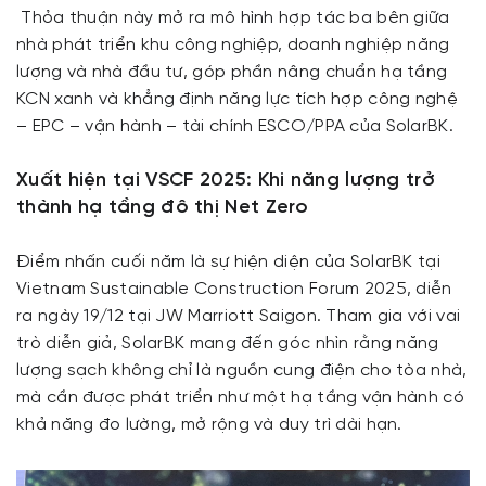
Thỏa thuận này mở ra mô hình hợp tác ba bên giữa
nhà phát triển khu công nghiệp, doanh nghiệp năng
lượng và nhà đầu tư, góp phần nâng chuẩn hạ tầng
KCN xanh và khẳng định năng lực tích hợp công nghệ
– EPC – vận hành – tài chính ESCO/PPA của SolarBK.
Xuất hiện tại VSCF 2025: Khi năng lượng trở
thành hạ tầng đô thị Net Zero
Điểm nhấn cuối năm là sự hiện diện của SolarBK tại
Vietnam Sustainable Construction Forum 2025, diễn
ra ngày 19/12 tại JW Marriott Saigon. Tham gia với vai
trò diễn giả, SolarBK mang đến góc nhìn rằng năng
lượng sạch không chỉ là nguồn cung điện cho tòa nhà,
mà cần được phát triển như một hạ tầng vận hành có
khả năng đo lường, mở rộng và duy trì dài hạn.