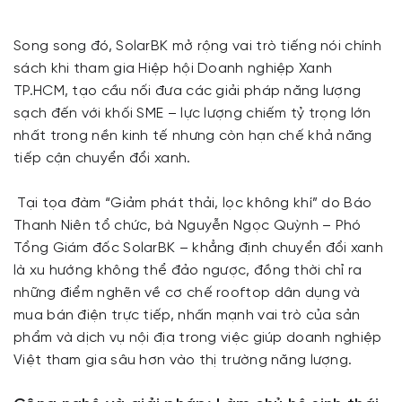
Song song đó, SolarBK mở rộng vai trò tiếng nói chính
sách khi tham gia Hiệp hội Doanh nghiệp Xanh
TP.HCM, tạo cầu nối đưa các giải pháp năng lượng
sạch đến với khối SME – lực lượng chiếm tỷ trọng lớn
nhất trong nền kinh tế nhưng còn hạn chế khả năng
tiếp cận chuyển đổi xanh.
Tại tọa đàm “Giảm phát thải, lọc không khí” do Báo
Thanh Niên tổ chức, bà Nguyễn Ngọc Quỳnh – Phó
Tổng Giám đốc SolarBK – khẳng định chuyển đổi xanh
là xu hướng không thể đảo ngược, đồng thời chỉ ra
những điểm nghẽn về cơ chế rooftop dân dụng và
mua bán điện trực tiếp, nhấn mạnh vai trò của sản
phẩm và dịch vụ nội địa trong việc giúp doanh nghiệp
Việt tham gia sâu hơn vào thị trường năng lượng.