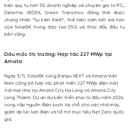
kiện quy tụ hơn 50 doanh nghiệp và chuyên gia từ IFC,
Deloitte, SEDEX, Green Transition, đồng thời được
chứng nhận “Sự kiện Xanh”, thể hiện cam kết dài hạn
của SolarBK trong đào tạo ESG và thúc đẩy đầu tư
bền vững.
Dấu mốc thị trường: Hợp tác 227 MWp tại
Amata
Ngày 3/11, SolarBK cùng Banpu NEXT và Amata Việt
Nam công bố hợp tác phát triển 227 MWp điện mặt
trời mái nhà tại Amata City Hạ Long và Amata City
Long Thành. Dự án dự kiến triển khai từ đầu năm 2026,
cung cấp nguồn điện sạch tại chỗ cho các nhà máy,
giảm áp lực lưới điện và hỗ trợ mục tiêu Net Zero quốc
gia.