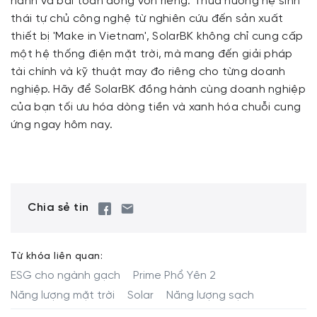
hành và bài toán dòng vốn riêng. Thừa hưởng hệ sinh
thái tự chủ công nghệ từ nghiên cứu đến sản xuất
thiết bị 'Make in Vietnam', SolarBK không chỉ cung cấp
một hệ thống điện mặt trời, mà mang đến giải pháp
tài chính và kỹ thuật may đo riêng cho từng doanh
nghiệp. Hãy để SolarBK đồng hành cùng doanh nghiệp
của bạn tối ưu hóa dòng tiền và xanh hóa chuỗi cung
ứng ngay hôm nay.
Chia sẻ tin
Từ khóa liên quan:
ESG cho ngành gạch
Prime Phổ Yên 2
Năng lượng mặt trời
Solar
Năng lượng sạch