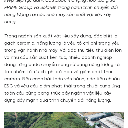
kWp tiếp tục đánh dấu bước mở rộng hợp tác giữa
PRIME Group và SolarBK trong hành trình chuyển đổi
năng lượng tại các nhà máy sản xuất vật liệu xây
dựng.
Trong ngành sản xuất vật liệu xây dựng, đặc biệt là
gạch ceramic, năng lượng là yếu tố chi phí trọng yếu
trong vận hành nhà máy. Với đặc thù tiêu thụ điện lớn
và nhu cầu sản xuất liên tục, nhiều doanh nghiệp
đang từng bước chuyển sang sử dụng năng lượng tái
tạo nhằm tối ưu chi phí dài hạn và giảm phát thải
carbon. Bên cạnh bài toán vận hành, các tiêu chuẩn
ESG và yêu cầu giảm phát thải trong chuỗi cung ứng
toàn cầu cũng đang thúc đẩy ngành vật liệu xây
dựng đẩy mạnh quá trình chuyển đổi năng lượng.