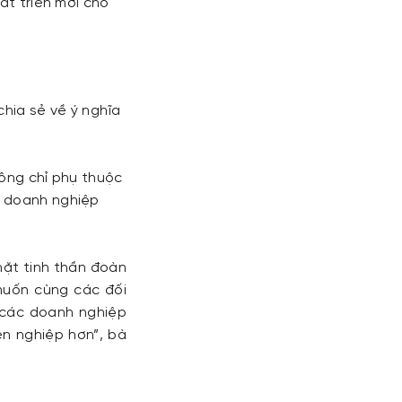
át triển mới cho
hia sẻ về ý nghĩa
hông chỉ phụ thuộc
c doanh nghiệp
hặt tinh thần đoàn
muốn cùng các đối
 các doanh nghiệp
n nghiệp hơn”, bà