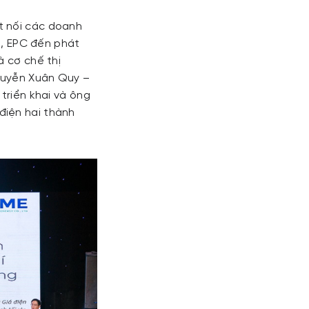
t nối các doanh
ối, EPC đến phát
à cơ chế thị
Nguyễn Xuân Quy –
triển khai và ông
điện hai thành