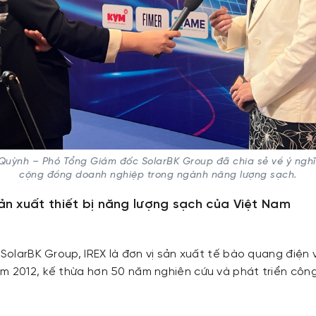
uỳnh – Phó Tổng Giám đốc SolarBK Group đã chia sẻ về ý nghĩa
cộng đồng doanh nghiệp trong ngành năng lượng sạch.
ản xuất thiết bị năng lượng sạch của Việt Nam
i SolarBK Group, IREX là đơn vị sản xuất tế bào quang điện
m 2012, kế thừa hơn 50 năm nghiên cứu và phát triển côn