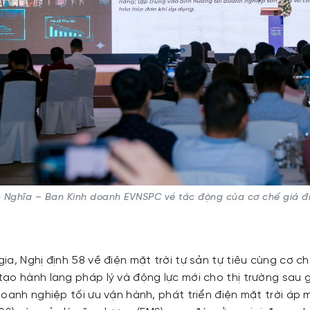
 Nghĩa – Ban Kinh doanh EVNSPC về tác động của cơ chế giá đ
a, Nghị định 58 về điện mặt trời tự sản tự tiêu cùng cơ ch
ạo hành lang pháp lý và động lực mới cho thị trường sau 
oanh nghiệp tối ưu vận hành, phát triển điện mặt trời áp m