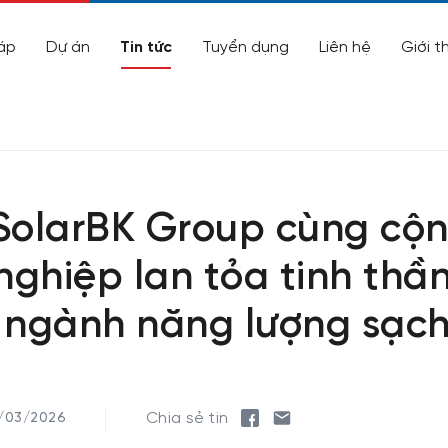
áp
Dự án
Tin tức
Tuyển dụng
Liên hệ
Giới t
 SolarBK Group cùng cộ
ghiệp lan tỏa tinh thầ
 ngành năng lượng sạch
Chia sẻ tin
/03/2026