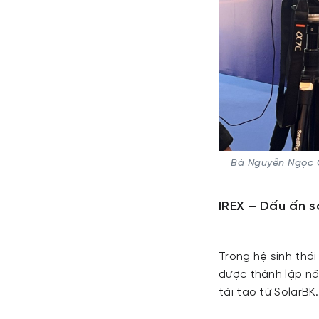
Bà Nguyễn Ngọc Q
IREX – Dấu ấn s
Trong hệ sinh thá
được thành lập nă
tái tạo từ SolarBK.