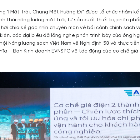
ng 1 Mặt Trời, Chung Một Hướng Đi” được tổ chức nhằm kế
nh thái năng lượng mặt trời, từ sản xuất thiết bị, phân ph
thời chia sẻ góc nhìn chuyên môn về bối cảnh chính sách v
ự kiện, các đại biểu đã lắng nghe phần trình bày của ông 
hội Năng lượng sạch Việt Nam về Nghị định 58 và thực tiễn 
hĩa – Ban Kinh doanh EVNSPC về tác động của cơ chế giá 