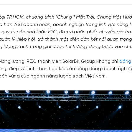
ại TP.HCM, chương trình “Chung 1 Mặt Trời, Chung Một Hướn
ủa hơn 700 doanh nhân, doanh nghiệp trong lĩnh vực năng l
n quy tụ các nhà thầu EPC, đơn vị phân phối, chuyên gia tr
uản lý, hiệp hội, trở thành một diễn đàn kết nối quan trọ
 lượng sạch trong giai đoạn thị trường đang bước vào chu 
ăng lượng IREX, thành viên SolarBK Group không chỉ
đồng 
ông điệp về tinh thần hợp lực của cộng đồng doanh nghiệ
 bền vững của ngành năng lượng sạch Việt Nam.