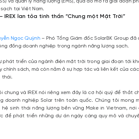
SS) và quản lý năng lượng (EMS), qua đó mở ra giai đoạn ph
sạch tại Việt Nam.
– IREX lan tỏa tinh thần “Chung một Mặt Trời”
uyễn Ngọc Quỳnh
– Phó Tổng Giám đốc SolarBK Group đã c
cộng đồng doanh nghiệp trong ngành năng lượng sạch.
 phát triển của ngành điện mặt trời trong giai đoạn tới k
 chính sách, mà còn nằm ở sự hợp tác và liên kết của cá
 thái.
i chung và IREX nói riêng xem đây là cơ hội quý để thắt c
g doanh nghiệp Solar trên toàn quốc. Chúng tôi mong 
 hệ sinh thái năng lượng bền vững Make in Vietnam, nơi
lực để phát triển những dự án ngày càng quy mô và chuyê