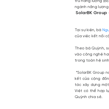
trữ năng lượng (BE
ngành năng lượng 
SolarBK Group 
Tại sự kiện, bà
Ng
của việc kết nối 
Theo bà Quỳnh, sự
vào công nghệ hay
trong toàn hệ sinh
“SolarBK Group nó
kết của cộng đồn
tác xây dựng một
Việt có thể hợp 
Quỳnh chia sẻ.