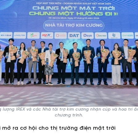
 lượng IREX và các Nhà tài trợ kim cương nhận cúp và hoa tri â
chương trình.
 mở ra cơ hội cho thị trường điện mặt trời