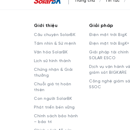
Trang chủ
Tin tức
Giới thiệu
Giải pháp
Câu chuyện SolarBK
Điện mặt trời BigK
Tầm nhìn & Sứ mệnh
Điện mặt trời BigK+
Văn hóa SolarBK
Giải pháp tài chính
SOLAR ESCO
Lịch sử hình thành
Dịch vụ vận hành v
Chứng nhận & Giải
giám sát BIGKARE
thưởng
Công nghệ giám sá
Chuỗi giá trị hoàn
SSOC
thiện
Con người SolarBK
Phát triển bền vững
Chính sách bảo hành
– bảo trì