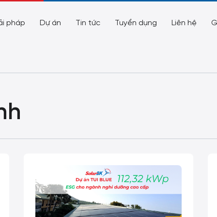
ải pháp
Dự án
Tin tức
Tuyển dụng
Liên hệ
G
nh