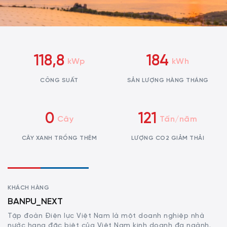
118,8
184
kWp
kWh
CÔNG SUẤT
SẢN LƯỢNG HÀNG THÁNG
0
121
Cây
Tấn/năm
CÂY XANH TRỒNG THÊM
LƯỢNG CO2 GIẢM THẢI
KHÁCH HÀNG
BANPU_NEXT
Tập đoàn Điện lực Việt Nam là một doanh nghiệp nhà
nước hạng đặc biệt của Việt Nam kinh doanh đa ngành.