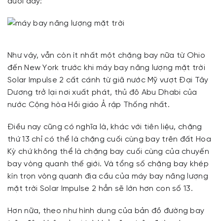
dưới đây:
Như vậy, vẫn còn ít nhất một chặng bay nữa từ Ohio
đến New York trước khi máy bay năng lượng mặt trời
Solar Impulse 2 cất cánh từ giã nước Mỹ vượt Đại Tây
Dương trở lại nơi xuất phát, thủ đô Abu Dhabi của
nước Cộng hòa Hồi giáo Ả rập Thống nhất.
Điều nay cũng có nghĩa là, khác với tiên liệu, chặng
thứ 13 chỉ có thể là chặng cuối cùng bay trên đất Hoa
Kỳ chứ không thể là chặng bay cuối cùng của chuyến
bay vòng quanh thế giới. Và tổng số chặng bay khép
kín trọn vòng quanh địa cầu của máy bay năng lượng
mặt trời Solar Impulse 2 hẳn sẽ lớn hơn con số 13.
Hơn nữa, theo như hình dung của bản đồ đường bay