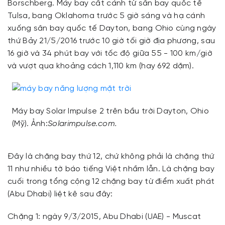
Borschberg. Máy bay cất cánh từ sân bay quốc tế
Tulsa, bang Oklahoma trước 5 giờ sáng và hạ cánh
xuống sân bay quốc tế Dayton, bang Ohio cùng ngày
thứ Bảy 21/5/2016 trước 10 giờ tối giờ địa phương, sau
16 giờ và 34 phút bay với tốc độ giữa 55 - 100 km/giờ
và vượt qua khoảng cách 1,110 km (hay 692 dặm).
Máy bay Solar Impulse 2 trên bầu trời Dayton, Ohio
(Mỹ). Ảnh:
Solarimpulse.com.
Đây là chặng bay thứ 12, chứ không phải là chặng thứ
11 như nhiều tờ báo tiếng Việt nhầm lẫn. Là chặng bay
cuối trong tổng cộng 12 chặng bay từ điểm xuất phát
(Abu Dhabi) liệt kê sau đây:
Chặng 1: ngày 9/3/2015, Abu Dhabi (UAE) - Muscat