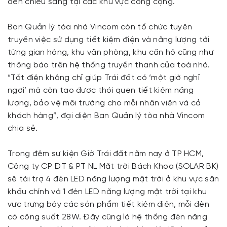
đèn chiếu sáng tại các khu vực công cộng.
Ban Quản lý tòa nhà Vincom còn tổ chức tuyên
truyền việc sử dụng tiết kiệm điện và năng lượng tới
từng gian hàng, khu văn phòng, khu căn hộ cũng như
thông báo trên hệ thống truyền thanh của toà nhà.
“Tắt điện không chỉ giúp Trái đất có ‘một giờ nghỉ
ngơi’ mà còn tạo được thói quen tiết kiệm năng
lượng, bảo vệ môi trường cho mỗi nhân viên và cả
khách hàng”, đại diện Ban Quản lý tòa nhà Vincom
chia sẻ.
Trong đêm sự kiện Giờ Trái đất năm nay ở TP HCM,
Công ty CP ĐT & PT NL Mặt trời Bách Khoa (SOLAR BK)
sẽ tài trợ 4 đèn LED năng lượng mặt trời ở khu vực sân
khấu chính và 1 đèn LED năng lượng mặt trời tại khu
vực trưng bày các sản phẩm tiết kiệm điện, mỗi đèn
có công suất 28W. Đây cũng là hệ thống đèn năng