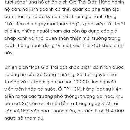
tươi sáng” ủng hộ chiến dịch Giờ Trái Đất. Hàng nghìn
hộ dân, hộ kinh doanh cá thể, quán cà phê trên địa
bàn thành phố đã ký cam kết tham gia hành động
“Tắt đèn cho ngày mai tươi sáng”. Ngoài việc tắt thiết
bị điện, những người tham gia còn áp dụng các giải
pháp xanh và thói quen thân thiện môi trường trong
suốt tháng hành động “Vì một Giờ Trái Đất khác biệt”
này.
Chiến dịch “Một Giờ Trái đất khác biệt” đã nhận được
sự ủng hộ của Sở Công Thương, Sở Tài nguyên môi
trường và sự tham gia của hơn 10.000 tình nguyện
viên trên khắp cả nước. Ở TP HCM, hàng loạt sự kiện
diễn ra tại các trường phổ thông, trường đại học, khu
dân cư. Sự kiện chính sẽ diễn ra trong ngày 31/3 tại
sân 4A Nhà Văn hóa Thanh niên, dự kiến ít nhất 4.000
người sẽ tham dự.