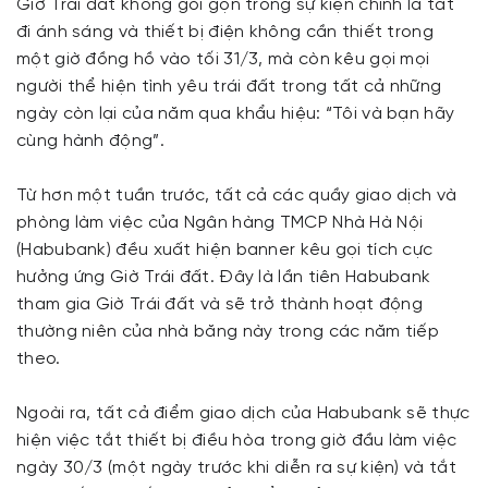
Giờ Trái đất không gói gọn trong sự kiện chính là tắt
đi ánh sáng và thiết bị điện không cần thiết trong
một giờ đồng hồ vào tối 31/3, mà còn kêu gọi mọi
người thể hiện tình yêu trái đất trong tất cả những
ngày còn lại của năm qua khẩu hiệu: “Tôi và bạn hãy
cùng hành động”.
Từ hơn một tuần trước, tất cả các quầy giao dịch và
phòng làm việc của Ngân hàng TMCP Nhà Hà Nội
(Habubank) đều xuất hiện banner kêu gọi tích cực
hưởng ứng Giờ Trái đất. Đây là lần tiên Habubank
tham gia Giờ Trái đất và sẽ trở thành hoạt động
thường niên của nhà băng này trong các năm tiếp
theo.
Ngoài ra, tất cả điểm giao dịch của Habubank sẽ thực
hiện việc tắt thiết bị điều hòa trong giờ đầu làm việc
ngày 30/3 (một ngày trước khi diễn ra sự kiện) và tắt