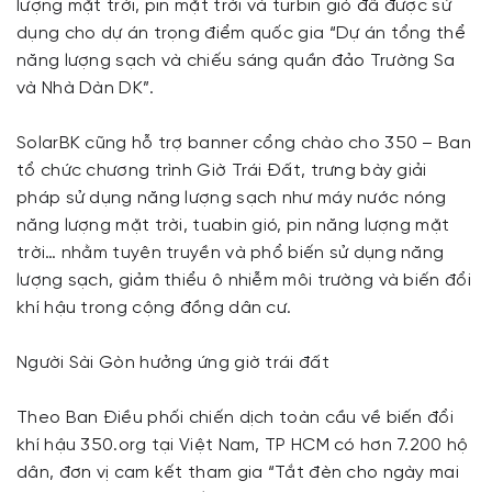
lượng mặt trời, pin mặt trời và turbin gió đã được sử
dụng cho dự án trọng điểm quốc gia “Dự án tổng thể
năng lượng sạch và chiếu sáng quần đảo Trường Sa
và Nhà Dàn DK”.
SolarBK cũng hỗ trợ banner cổng chào cho 350 – Ban
tổ chức chương trình Giờ Trái Đất, trưng bày giải
pháp sử dụng năng lượng sạch như máy nước nóng
năng lượng mặt trời, tuabin gió, pin năng lượng mặt
trời… nhằm tuyên truyền và phổ biến sử dụng năng
lượng sạch, giảm thiểu ô nhiễm môi trường và biến đổi
khí hậu trong cộng đồng dân cư.
Người Sài Gòn hưởng ứng giờ trái đất
Theo Ban Điều phối chiến dịch toàn cầu về biến đổi
khí hậu 350.org tại Việt Nam, TP HCM có hơn 7.200 hộ
dân, đơn vị cam kết tham gia “Tắt đèn cho ngày mai