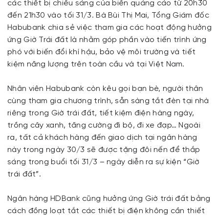
các thiết bị chiếu sáng của biển quảng cáo từ 20h30
đến 21h30 vào tối 31/3. Bà Bùi Thị Mai, Tổng Giám đốc
Habubank chia sẻ việc tham gia các hoạt động hưởng
ứng Giờ Trái đất là nhằm góp phần vào tiến trình ứng
phó với biến đổi khí hậu, bảo vệ môi trường và tiết
kiệm năng lượng trên toàn cầu và tại Việt Nam.
Nhân viên Habubank còn kêu gọi bạn bè, người thân
cùng tham gia chương trình, sẵn sàng tắt đèn tại nhà
riêng trong Giờ trái đất, tiết kiệm điện hàng ngày,
trồng cây xanh, tăng cường đi bộ, đi xe đạp… Ngoài
ra, tất cả khách hàng đến giao dịch tại ngân hàng
này trong ngày 30/3 sẽ được tặng đôi nến để thắp
sáng trong buổi tối 31/3 – ngày diễn ra sự kiện “Giờ
trái đất”.
Ngân hàng HDBank cũng hưởng ứng Giờ trái đất bằng
cách đồng loạt tắt các thiết bị điện không cần thiết