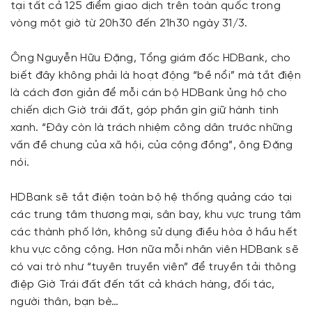
tại tất cả 125 điểm giao dịch trên toàn quốc trong
vòng một giờ từ 20h30 đến 21h30 ngày 31/3.
Ông Nguyễn Hữu Đặng, Tổng giám đốc HDBank, cho
biết đây không phải là hoạt động “bề nổi” mà tắt điện
là cách đơn giản để mỗi cán bộ HDBank ủng hộ cho
chiến dịch Giờ trái đất, góp phần gìn giữ hành tinh
xanh. “Đây còn là trách nhiệm công dân trước những
vấn đề chung của xã hội, của cộng đồng”, ông Đặng
nói.
HDBank sẽ tắt điện toàn bộ hệ thống quảng cáo tại
các trung tâm thương mại, sân bay, khu vực trung tâm
các thành phố lớn, không sử dụng điều hòa ở hầu hết
khu vực công cộng. Hơn nữa mỗi nhân viên HDBank sẽ
có vai trò như “tuyên truyền viên” để truyền tải thông
điệp Giờ Trái đất đến tất cả khách hàng, đối tác,
người thân, bạn bè…