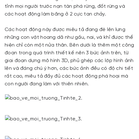
tỉnh mọi người trước nạn tàn phá rừng, đốt rừng và
các hoạt động làm băng ở 2 cực tan chảy.
Các hoạt động này được miêu tả đang đè lên lưng
những con vật hoang dã như gấu, nai, và khỉ được thể
hiện chỉ còn một nửa thân. Bên dưới là thêm một công
đoạn trong quá trình thiết kế nên 3 bức ảnh trên, từ
giai đoạn dựng mô hình 3D, phủ ghép các lớp hình ảnh
lên và đáng chú ý hơn, các bức ảnh đều có độ chi tiết
rất cao, miêu tả đầy đủ các hoạt động phá hoại mà
con người đang làm với thiên nhiên.