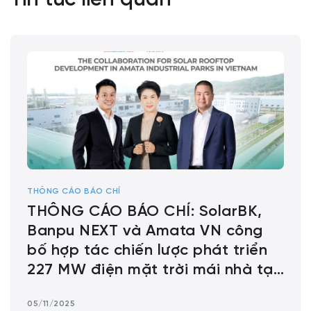
Tin tức liên quan
THÔNG CÁO BÁO CHÍ
THÔNG CÁO BÁO CHÍ: SolarBK,
Banpu NEXT và Amata VN công
bố hợp tác chiến lược phát triển
227 MW điện mặt trời mái nhà tại
các khu công nghiệp Amata ở Việt
05/11/2025
Nam