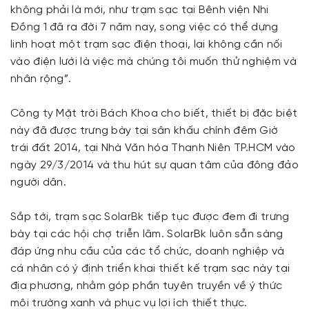
không phải là mới, như trạm sạc tại Bênh viện Nhi
Đồng 1 đã ra đời 7 năm nay, song việc có thể dựng
linh hoạt một trạm sạc điện thoại, lại không cần nối
vào điện lưới là việc mà chúng tôi muốn thử nghiệm và
nhân rộng”.
Công ty Mặt trời Bách Khoa cho biết, thiết bị đặc biệt
này đã được trưng bày tại sân khấu chính đêm Giờ
trái đất 2014, tại Nhà Văn hóa Thanh Niên TP.HCM vào
ngày 29/3/2014 và thu hút sự quan tâm của đông đảo
người dân.
Sắp tới, trạm sạc SolarBk tiếp tục được đem đi trưng
bày tại các hội chợ triễn lãm. SolarBk luôn sẵn sàng
đáp ứng nhu cầu của các tổ chức, doanh nghiệp và
cá nhân có ý định triển khai thiết kế trạm sạc này tại
địa phương, nhằm góp phần tuyên truyền về ý thức
môi trường xanh và phục vụ lợi ích thiết thực.