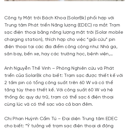
Công ty Mặt trời Bách Khoa (SolarBk) phối hợp với
Trung tâm Phát triển Năng lượng (EDEC) ra mắt Trạm
sạc điện thoại bằng năng lượng mặt trời (Solar mobile
charging station), thích hợp cho việc “giải cứu” pin
điện thoại tại các địa điểm công cộng như: Nhà ga,
sân bay, bến xe, hay các trường học, bệnh viện,…
Anh Nguyễn Thế Vinh – Phòng Nghiên cứu và Phát
triển của SolarBk cho biết: Trạm sạc được thiết kế với
2 tấm pin có tổng công suất trên 60 W và có thể
tăng tùy theo thiết kế. Với công suất 60 W và hệ
thống ắc quy dự trữ, trạm có thể sạc 6 điện thoại
cùng lúc và có thể sạc vào cả ban đêm.
Chị Phan Huỳnh Cẩm Tú – Đại diện Trung tâm EDEC
cho biết: “Ý tưởng về trạm sạc điện thoại di động