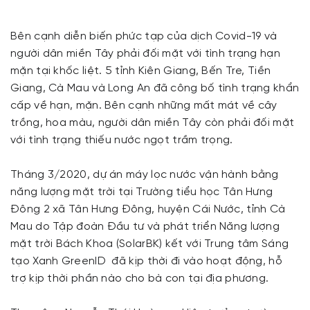
Bên cạnh diễn biến phức tạp của dịch Covid-19 và
người dân miền Tây phải đối mặt với tình trạng hạn
mặn tại khốc liệt. 5 tỉnh Kiên Giang, Bến Tre, Tiền
Giang, Cà Mau và Long An đã công bố tình trạng khẩn
cấp về hạn, mặn. Bên cạnh những mất mát về cây
trồng, hoa màu, người dân miền Tây còn phải đối mặt
với tình trạng thiếu nước ngọt trầm trọng.
Tháng 3/2020, dự án máy lọc nước vận hành bằng
năng lượng mặt trời tại Trường tiểu học Tân Hưng
Đông 2 xã Tân Hưng Đông, huyện Cái Nước, tỉnh Cà
Mau do Tập đoàn Đầu tư và phát triển Năng lượng
mặt trời Bách Khoa (SolarBK) kết với Trung tâm Sáng
tạo Xanh GreenID đã kịp thời đi vào hoạt động, hỗ
trợ kịp thời phần nào cho bà con tại địa phương.