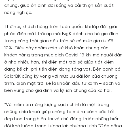
chung, giúp ổn định đời sống và cải thiện sản xuất
nông nghiệp.
Thứ hai, khách hàng trên toàn quốc khi lắp đặt giải
pháp điện mặt trời áp mái BigK dành cho hộ gia đình
trong cùng thời gian nêu trên sẽ có mức giá ưu đãi
10%. Điều này nhằm chia sẻ khó khăn chung của
khách hàng trong mùa dịch Covid-19, khi mà người dân
ở nhà nhiều hơn, thì điện mặt trời sẽ giúp tiết kiệm
đáng kể chi phí tiền điện đang tăng vọt. Bên cạnh đó,
SolarBK cũng kỳ vọng với mức ưu đãi lớn của chương
trình, điện mặt trời sẽ là khoản đầu tư xanh – sạch và
bền vững cho gia đình và lợi ích chung của xã hội.
“Với niềm tin năng lượng sạch chính là một trong
những chìa khoá giúp chúng ta mở ra cánh cửa tốt
đẹp hơn trong hiện tại và chủ động trước những biến
đổi khó lường trong tương lai; chương trình “Góp năng