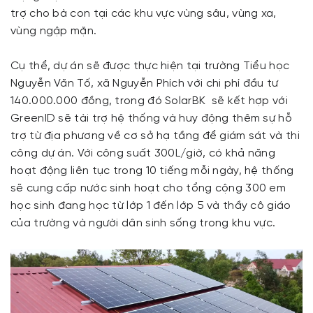
trợ cho bà con tại các khu vực vùng sâu, vùng xa,
vùng ngập mặn.
Cụ thể, dự án sẽ được thực hiện tại trường Tiểu học
Nguyễn Văn Tố, xã Nguyễn Phích với chi phí đầu tư
140.000.000 đồng, trong đó SolarBK sẽ kết hợp với
GreenID sẽ tài trợ hệ thống và huy động thêm sự hỗ
trợ từ địa phương về cơ sở hạ tầng để giám sát và thi
công dự án. Với công suất 300L/giờ, có khả năng
hoạt động liên tục trong 10 tiếng mỗi ngày, hệ thống
sẽ cung cấp nước sinh hoạt cho tổng cộng 300 em
học sinh đang học từ lớp 1 đến lớp 5 và thầy cô giáo
của trường và người dân sinh sống trong khu vực.