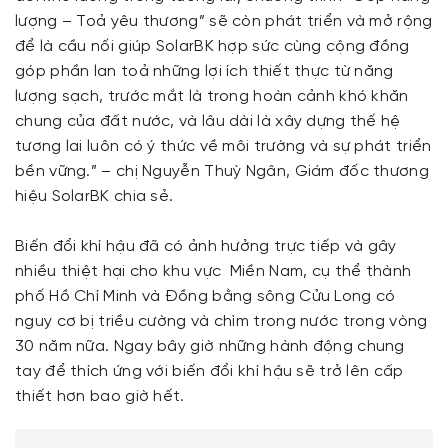
lượng – Toả yêu thương” sẽ còn phát triển và mở rộng
để là cầu nối giúp SolarBK hợp sức cùng cộng đồng
góp phần lan toả những lợi ích thiết thực từ năng
lượng sạch, trước mắt là trong hoàn cảnh khó khăn
chung của đất nước, và lâu dài là xây dựng thế hệ
tương lai luôn có ý thức về môi trường và sự phát triển
bền vững.” – chị Nguyễn Thuỳ Ngân, Giám đốc thương
hiệu SolarBK chia sẻ.
Biến đổi khí hậu đã có ảnh hưởng trực tiếp và gây
nhiều thiệt hại cho khu vực Miền Nam, cụ thể thành
phố Hồ Chí Minh và Đồng bằng sông Cửu Long có
nguy cơ bị triều cường và chìm trong nước trong vòng
30 năm nữa. Ngay bây giờ những hành động chung
tay để thích ứng với biến đổi khí hậu sẽ trở lên cấp
thiết hơn bao giờ hết.