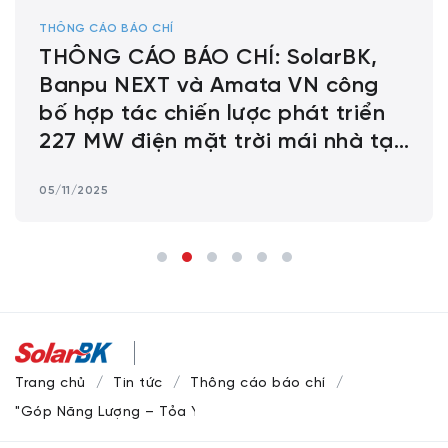
THÔNG CÁO BÁO CHÍ
THÔNG CÁO BÁO CHÍ: SolarBK,
Banpu NEXT và Amata VN công
bố hợp tác chiến lược phát triển
227 MW điện mặt trời mái nhà tại
các khu công nghiệp Amata ở Việt
05/11/2025
Nam
Trang chủ
Tin tức
Thông cáo báo chí
"Góp Năng Lượng – Tỏa Yêu Thương”: Cùng SolarBK vượt q