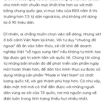
cho mình một chuẩn mực khắt khe hơn so với mặt
bằng chung quốc gia, vì mục tiêu của IREX nằm ở thị
trường hơn 7.5 tỷ dân ngoài kia, chứ không chỉ dừng
lại ở 90 triệu dân.
Dĩ nhiên, ai chẳng muốn chọn việc dễ dàng, nhưng xét
ở bối cảnh Việt Nam lại khác. Với tư duy “chuộng đồ
ngoại” đã ăn vào tiềm thức, sẽ rất khó để doanh
nghiệp Việt “vỗ ngực xưng tên” nếu không tự mình tạo
lập được giá trị sánh tầm với quốc tế. Chúng tôi cũng
từ những băn khoăn đó để phát triển sản phẩm ngày
một hoàn thiện hơn, để dân tộc mình thực sự được sử
dụng những sản phẩm “Made in Việt Nam” có chất
lượng quốc tế, với giá thành phù hợp hơn. Có như vậy,
điện mặt trời mới có thể đến được với những người
dân vùng xa xôi của Tổ quốc, nơi mà nguồn cung về
điện luôn trong tình trạng thiếu hụt nhiều nhất.