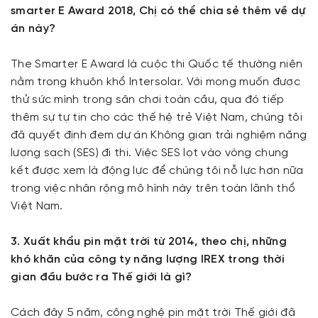
smarter E Award 2018, Chị có thể chia sẻ thêm về dự
án này?
The Smarter E Award là cuộc thi Quốc tế thường niên
nằm trong khuôn khổ Intersolar. Với mong muốn được
thử sức mình trong sân chơi toàn cầu, qua đó tiếp
thêm sự tự tin cho các thế hệ trẻ Việt Nam, chúng tôi
đã quyết định đem dự án Không gian trải nghiệm năng
lượng sạch (SES) đi thi. Việc SES lọt vào vòng chung
kết được xem là động lực để chúng tôi nỗ lực hơn nữa
trong việc nhân rộng mô hình này trên toàn lãnh thổ
Việt Nam.
3. Xuất khẩu pin mặt trời từ 2014, theo chị, những
khó khăn của công ty năng lượng IREX trong thời
gian đầu bước ra Thế giới là gì?
Cách đây 5 năm, công nghệ pin mặt trời Thế giới đã