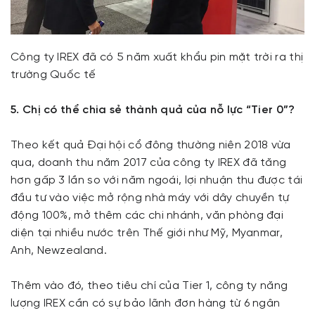
Công ty IREX đã có 5 năm xuất khẩu pin mặt trời ra thị
trường Quốc tế
5. Chị có thể chia sẻ thành quả của nỗ lực “Tier 0”?
Theo kết quả Đại hội cổ đông thường niên 2018 vừa
qua, doanh thu năm 2017 của công ty IREX đã tăng
hơn gấp 3 lần so với năm ngoái, lợi nhuận thu được tái
đầu tư vào việc mở rộng nhà máy với dây chuyền tự
động 100%, mở thêm các chi nhánh, văn phòng đại
diện tại nhiều nước trên Thế giới như Mỹ, Myanmar,
Anh, Newzealand.
Thêm vào đó, theo tiêu chí của Tier 1, công ty năng
lượng IREX cần có sự bảo lãnh đơn hàng từ 6 ngân