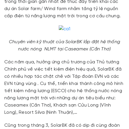
trong thời gian gần nhất để thúc đẩy triển khai các
dự án Solar farm/ Wind farm nhằm tăng tỷ lệ nguồn
cấp điện từ năng lượng mặt trời trong cơ cấu chung.
Chuyên viên kỹ thuật của SolarBK lắp đặt hệ thống
nước nóng NLMT tại Caseamex (Cần Thơ)
Các năm qua, hưởng ứng chủ trương của Thủ tướng
Chính phủ về việc tiết kiệm điện hiệu quả, SolarBK đã
có nhiều hợp tác chặt chẽ với Tập đoàn EVN và các
EVN từng vùng . Cụ thể, triển khai thành công mô hình
tiết kiệm năng lượng (ESCO) cho hệ thống nước nóng
năng lượng mặt trời với những dự án tiêu biểu như:
Caseamex (Cần Thơ), Khách sạn Cửu Long (Vĩnh
Long), Resort Silva (Ninh Thuận),…
Cũng trong tháng 3, SolarBK đã có dịp đi cùng đoàn