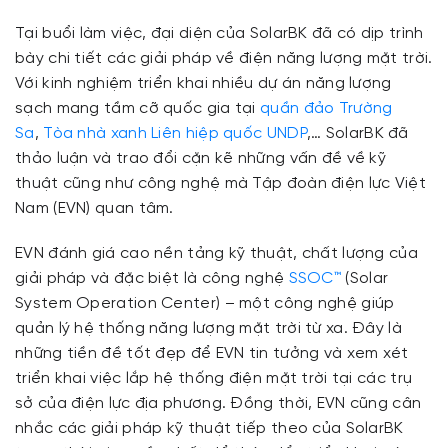
Tại buổi làm việc, đại diện của SolarBK đã có dịp trình
bày chi tiết các giải pháp về điện năng lượng mặt trời.
Với kinh nghiệm triển khai nhiều dự án năng lượng
sạch mang tầm cỡ quốc gia tại
quần đảo Trường
Sa
,
Tòa nhà xanh Liên hiệp quốc UNDP
,… SolarBK đã
thảo luận và trao đổi cặn kẽ những vấn đề về kỹ
thuật cũng như công nghệ mà Tập đoàn điện lực Việt
Nam (EVN) quan tâm.
EVN đánh giá cao nền tảng kỹ thuật, chất lượng của
giải pháp và đặc biệt là công nghệ
SSOC™
(Solar
System Operation Center) – một công nghệ giúp
quản lý hệ thống năng lượng mặt trời từ xa. Đây là
những tiền đề tốt đẹp để EVN tin tưởng và xem xét
triển khai việc lắp hệ thống điện mặt trời tại các trụ
sở của điện lực địa phương. Đồng thời, EVN cũng cân
nhắc các giải pháp kỹ thuật tiếp theo của SolarBK