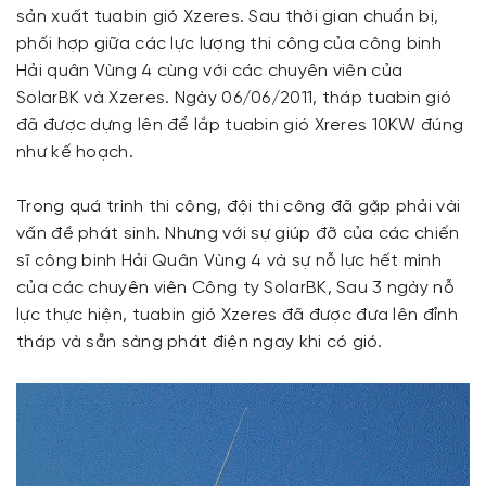
sản xuất tuabin gió Xzeres. Sau thời gian chuẩn bị,
phối hợp giữa các lực lượng thi công của công binh
Hải quân Vùng 4 cùng với các chuyên viên của
SolarBK và Xzeres. Ngày 06/06/2011, tháp tuabin gió
đã được dựng lên để lắp tuabin gió Xreres 10KW đúng
như kế hoạch.
Trong quá trình thi công, đội thi công đã gặp phải vài
vấn đề phát sinh. Nhưng với sự giúp đỡ của các chiến
sĩ công binh Hải Quân Vùng 4 và sự nỗ lực hết mình
của các chuyên viên Công ty SolarBK, Sau 3 ngày nỗ
lực thực hiện, tuabin gió Xzeres đã được đưa lên đỉnh
tháp và sẵn sàng phát điện ngay khi có gió.