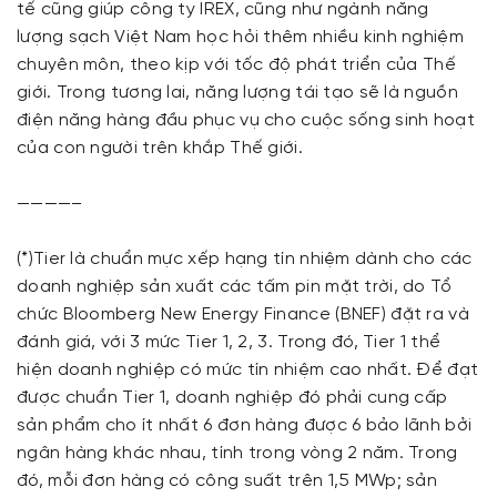
tế cũng giúp công ty IREX, cũng như ngành năng
lượng sạch Việt Nam học hỏi thêm nhiều kinh nghiệm
chuyên môn, theo kịp với tốc độ phát triển của Thế
giới. Trong tương lai, năng lượng tái tạo sẽ là nguồn
điện năng hàng đầu phục vụ cho cuộc sống sinh hoạt
của con người trên khắp Thế giới.
————–
(*)Tier là chuẩn mực xếp hạng tín nhiệm dành cho các
doanh nghiệp sản xuất các tấm pin mặt trời, do Tổ
chức Bloomberg New Energy Finance (BNEF) đặt ra và
đánh giá, với 3 mức Tier 1, 2, 3. Trong đó, Tier 1 thể
hiện doanh nghiệp có mức tín nhiệm cao nhất. Để đạt
được chuẩn Tier 1, doanh nghiệp đó phải cung cấp
sản phẩm cho ít nhất 6 đơn hàng được 6 bảo lãnh bởi
ngân hàng khác nhau, tính trong vòng 2 năm. Trong
đó, mỗi đơn hàng có công suất trên 1,5 MWp; sản