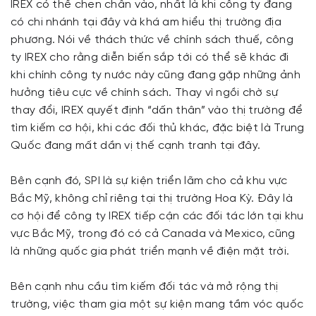
IREX có thể chen chân vào, nhất là khi công ty đang
có chi nhánh tại đây và khá am hiểu thị trường địa
phương. Nói về thách thức về chính sách thuế, công
ty IREX cho rằng diễn biến sắp tới có thể sẽ khác đi
khi chính công ty nước này cũng đang gặp những ảnh
hưởng tiêu cực về chính sách. Thay vì ngồi chờ sự
thay đổi, IREX quyết định “dấn thân” vào thị trường để
tìm kiếm cơ hội, khi các đối thủ khác, đặc biệt là Trung
Quốc đang mất dần vị thế cạnh tranh tại đây.
Bên cạnh đó, SPI là sự kiện triển lãm cho cả khu vực
Bắc Mỹ, không chỉ riêng tại thị trường Hoa Kỳ. Đây là
cơ hội để công ty IREX tiếp cận các đối tác lớn tại khu
vực Bắc Mỹ, trong đó có cả Canada và Mexico, cũng
là những quốc gia phát triển mạnh về điện mặt trời.
Bên cạnh nhu cầu tìm kiếm đối tác và mở rộng thị
trường, việc tham gia một sự kiện mang tầm vóc quốc