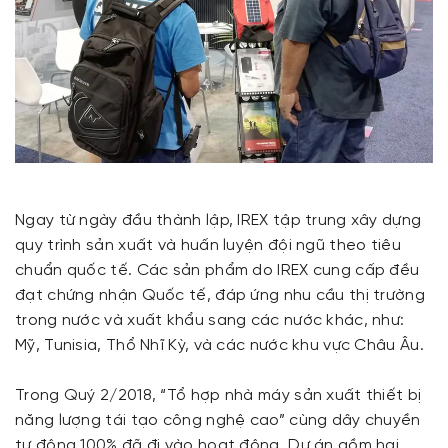
Ngay từ ngày đầu thành lập, IREX tập trung xây dựng
quy trình sản xuất và huấn luyện đội ngũ theo tiêu
chuẩn quốc tế. Các sản phẩm do IREX cung cấp đều
đạt chứng nhận Quốc tế, đáp ứng nhu cầu thị trường
trong nước và xuất khẩu sang các nước khác, như:
Mỹ, Tunisia, Thổ Nhĩ Kỳ, và các nước khu vực Châu Âu.
Trong Quý 2/2018, “Tổ hợp nhà máy sản xuất thiết bị
năng lượng tái tạo công nghệ cao” cùng dây chuyền
tự động 100% đã đi vào hoạt động. Dự án gồm hai