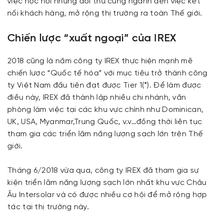
việc học hỏi những đối thủ cùng ngành đến việc kết
nối khách hàng, mở rộng thị trường ra toàn Thế giới.
Chiến lược “xuất ngoại” của IREX
2018 cũng là năm công ty IREX thực hiện mạnh mẽ
chiến lược “Quốc tế hóa” với mục tiêu trở thành công
ty Việt Nam đầu tiên đạt được Tier 1(*). Để làm được
điều này, IREX đã thành lập nhiều chi nhánh, văn
phòng làm việc tại các khu vực chính như Dominican,
UK, USA, Myanmar,Trung Quốc, v.v…đồng thời liên tục
tham gia các triển lãm năng lượng sạch lớn trên Thế
giới.
Tháng 6/2018 vừa qua, công ty IREX đã tham gia sự
kiện triển lãm năng lượng sạch lớn nhất khu vực Châu
Âu Intersolar và có được nhiều cơ hội để mở rộng hợp
tác tại thị trường này.