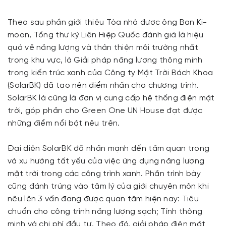
Theo sau phần giới thiệu Tòa nhà được ông Ban Ki-
moon, Tổng thư ký Liên Hiệp Quốc đánh giá là hiệu
quả về năng lượng và thân thiện môi trường nhất
trong khu vực, là Giải pháp năng lượng thông minh
trong kiến trúc xanh của Công ty Mặt Trời Bách Khoa
(SolarBK) đã tạo nên điểm nhấn cho chương trình.
SolarBK là cũng là đơn vị cung cấp hệ thống điện mặt
trời, góp phần cho Green One UN House đạt được
những điểm nổi bật nêu trên.
Đại diện SolarBK đã nhấn mạnh đến tầm quan trọng
và xu hướng tất yếu của việc ứng dụng năng lượng
mặt trời trong các công trình xanh. Phần trình bày
cũng đánh trúng vào tâm lý của giới chuyên môn khi
nêu lên 3 vấn đang được quan tâm hiện nay: Tiêu
chuẩn cho công trình năng lượng sạch; Tính thông
minh và chi phí đầu tư. Theo đó, giải pháp điện mặt