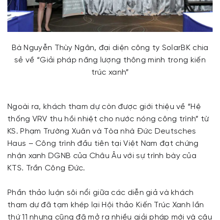
Bà Nguyễn Thùy Ngân, đại diện công ty SolarBK chia
sẻ về “Giải pháp năng lượng thông minh trong kiến
trúc xanh”
Ngoài ra, khách tham dự còn được giới thiệu về “Hệ
thống VRV thu hồi nhiệt cho nước nóng công trình” từ
KS. Phạm Trường Xuân và Tòa nhà Đức Deutsches
Haus – Công trình đầu tiên tại Việt Nam đạt chứng
nhận xanh DGNB của Châu Âu với sự trình bày của
KTS. Trần Công Đức.
Phần thảo luận sôi nổi giữa các diễn giả và khách
tham dự đã tạm khép lại Hội thảo Kiến Trúc Xanh lần
thứ 11 nhưng cũng đã mở ra nhiều giải pháp mới và câu