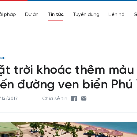
ải pháp
Dự án
Tin tức
Tuyển dụng
Liên hệ
G
ANH
ặt trời khoác thêm màu
yến đường ven biển Phú
Chia sẻ tin
/12/2017