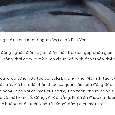
ng mặt trời của quảng trường đi bộ Phú Yên
 động nguồn điện, dự án điện mặt trời còn góp phần giảm 
, đồng thời đem lại mỹ quan đô thị với hình ảnh “thân thiệ
cũng đã từng hợp tác với SolarBK triển khai Mô hình tưới t
t trời. Mô hình đã nhận được sự quan tâm của đông đảo n
 nghệ” hóa với chỉ một nút chạm, tính toán cho ra năng s
ao về mặt kinh tế. Cùng với Đà Nẵng, Phú Yên được dự đoán
nh hướng phát triển kinh tế “Xanh” bằng điện mặt trời.