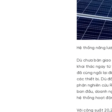
Hệ thống năng lượ
Dù chưa bàn giao 
khai thác ngay từ 
đã cùng ngồi lại 
các thiết bị. Dù 
phận nghiên cứu R
ban đầu, doanh ng
hệ thống hoạt độn
Với công suất 20,