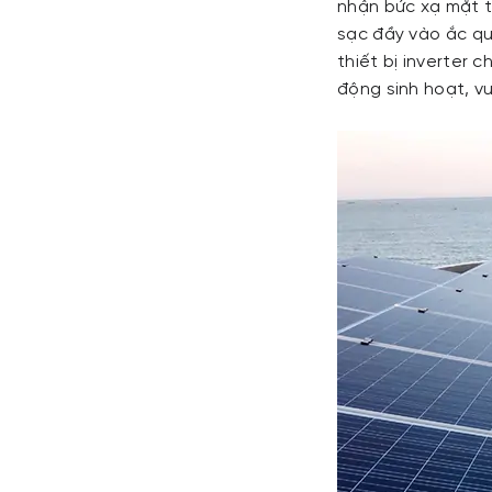
nhận bức xạ mặt t
sạc đầy vào ắc quy
thiết bị inverter
động sinh hoạt, vu