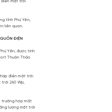
điện mặt trời
ng tỉnh Phú Yên,
n liên quan.
 NGUỒN ĐIỆN
Phú Yên, được tính
sort Thuận Thảo
pháp điện mặt trời
 trời 260 Wp,
ng trường hợp mất
ăng lượng mặt trời