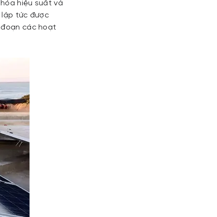
 hóa hiệu suất và
y lập tức được
n đoạn các hoạt