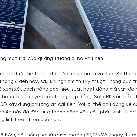
ng mặt trời của quảng trường đi bộ Phú Yên
chính thức, hệ thống đã được chủ đầu tư và SolarBK thốn
tháng 6 đến nay, sau khi nghiệm thu kỹ thuật. Trong quá tr
để xem xét cách nâng cao hiệu suất hoạt động mà vẫn đả
đã hoàn tất các yêu cầu trong hợp đồng, SolarBK vẫn tiếp t
&D xây dựng phương án cải tiến. Với lợi thế chủ động về 
hiệp này đã đáp ứng thành công yêu cầu phát sinh từ phí
g linh hoạt, hiệu quả hơn.
28 kWp, hệ thống sẽ sản sinh khoảng 81,12 kWh/ngày, tươ