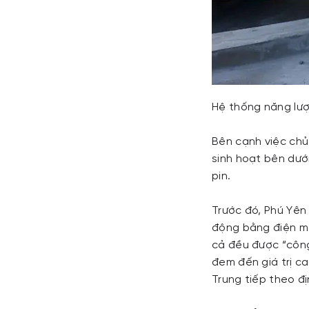
Hệ thống năng lượ
Bên cạnh việc chủ
sinh hoạt bên dưới
pin.
Trước đó, Phú Yên 
động bằng điện mặ
cả đều được “công
đem đến giá trị c
Trung tiếp theo đị