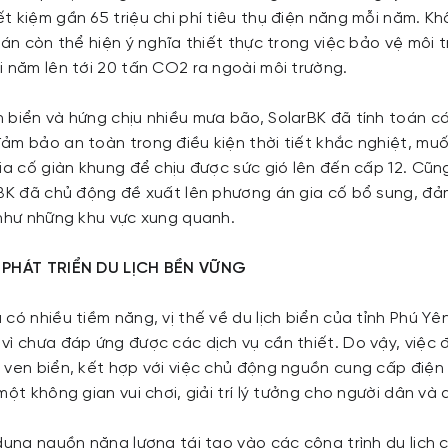
 kiệm gần 65 triệu chi phí tiêu thụ điện năng mỗi năm. Khô
 án còn thể hiện ý nghĩa thiết thực trong việc bảo vệ môi t
i năm lên tới 20 tấn CO2 ra ngoài môi trường.
 biển và hứng chịu nhiều mưa bão, SolarBK đã tính toán cá
ảm bảo an toàn trong điều kiện thời tiết khắc nghiệt, muố
gia cố giàn khung để chịu được sức gió lên đến cấp 12. Cũ
rBK đã chủ động đề xuất lên phương án gia cố bổ sung, đ
 như những khu vực xung quanh.
 PHÁT TRIỂN DU LỊCH BỀN VỮNG
có nhiều tiềm năng, vị thế về du lịch biển của tỉnh Phú Yê
vì chưa đáp ứng được các dịch vụ cần thiết. Do vậy, việc
 ven biển, kết hợp với việc chủ động nguồn cung cấp điện
một không gian vui chơi, giải trí lý tưởng cho người dân và
 dụng nguồn năng lượng tái tạo vào các công trình du lịch