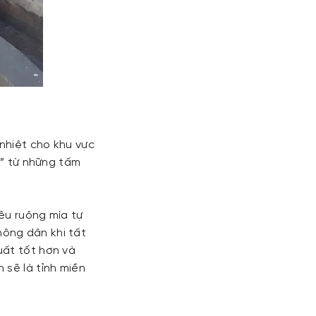
nhiệt cho khu vực
n” từ những tấm
iêu ruộng mía tự
ông dân khi tất
uất tốt hơn và
 sẽ là tỉnh miền