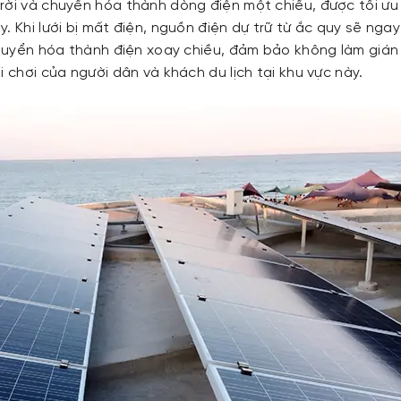
rời và chuyển hóa thành dòng điện một chiều, được tối ưu
. Khi lưới bị mất điện, nguồn điện dự trữ từ ắc quy sẽ nga
 chuyển hóa thành điện xoay chiều, đảm bảo không làm giá
i chơi của người dân và khách du lịch tại khu vực này.