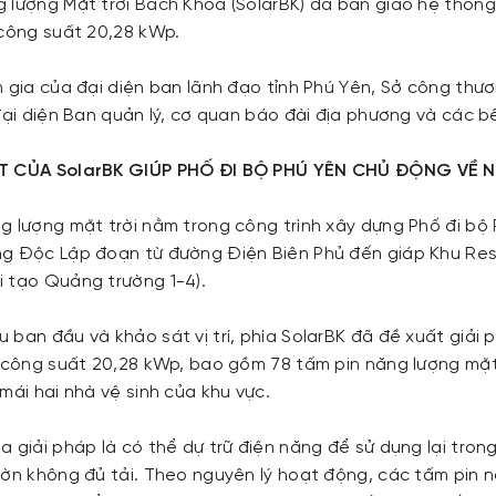
 lượng Mặt trời Bách Khoa (SolarBK) đã bàn giao hệ thống 
 công suất 20,28 kWp.
 gia của đại diện ban lãnh đạo tỉnh Phú Yên, Sở công thươ
đại diện Ban quản lý, cơ quan báo đài địa phương và các bê
ẬT CỦA SolarBK GIÚP PHỐ ĐI BỘ PHÚ YÊN CHỦ ĐỘNG VỀ
g lượng mặt trời nằm trong công trình xây dựng Phố đi bộ 
ng Độc Lập đoạn từ đường Điện Biên Phủ đến giáp Khu Re
 tạo Quảng trường 1-4).
ban đầu và khảo sát vị trí, phía SolarBK đã đề xuất giải 
ó công suất 20,28 kWp, bao gồm 78 tấm pin năng lượng mặt
mái hai nhà vệ sinh của khu vực.
a giải pháp là có thể dự trữ điện năng để sử dụng lại tro
hờn không đủ tải. Theo nguyên lý hoạt động, các tấm pin n