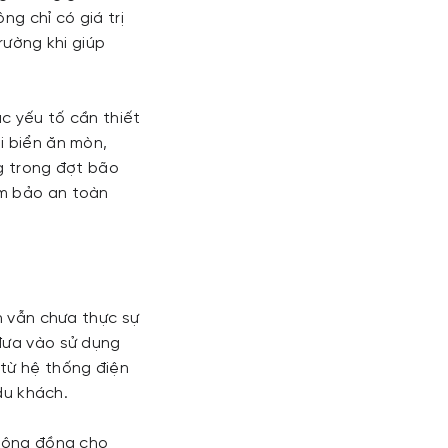
ng chỉ có giá trị
rường khi giúp
c yếu tố cần thiết
i biển ăn mòn,
ng trong đợt bão
ảm bảo an toàn
n vẫn chưa thực sự
 đưa vào sử dụng
 từ hệ thống điện
 du khách.
 cộng đồng cho