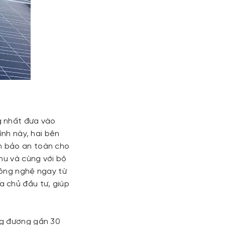
g nhất đưa vào
ình này, hai bên
m bảo an toàn cho
hu và cùng với bộ
công nghệ ngay từ
a chủ đầu tư, giúp
ng đương gần 30