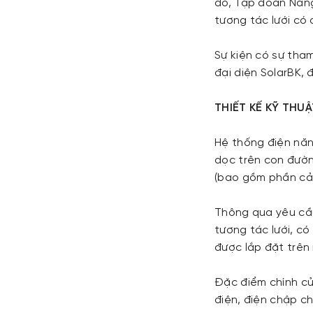
đó, Tập đoàn Năng
tương tác lưới có
Sự kiện có sự tham
đại diện SolarBK, 
THIẾT KẾ KỸ THU
Hệ thống điện năn
dọc trên con đườ
(bao gồm phần cải
Thông qua yêu cầu 
tương tác lưới, c
được lắp đặt trên 
Đặc điểm chính củ
điện, điện chập c