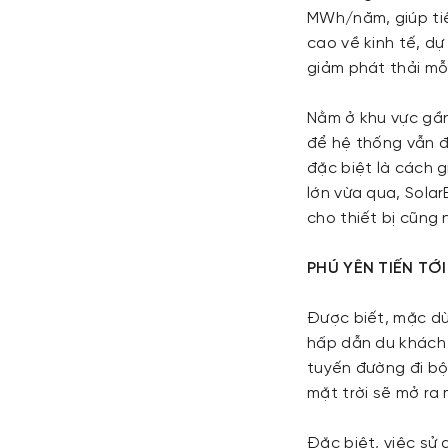
MWh/năm, giúp tiết
cao về kinh tế, dự
giảm phát thải mỗ
Nằm ở khu vực gần
để hệ thống vẫn đ
đặc biệt là cách 
lớn vừa qua, Sola
cho thiết bị cũng
PHÚ YÊN TIẾN TỚI
Được biết, mặc dù 
hấp dẫn du khách 
tuyến đường đi bộ
mặt trời sẽ mở ra 
Đặc biệt, việc sử