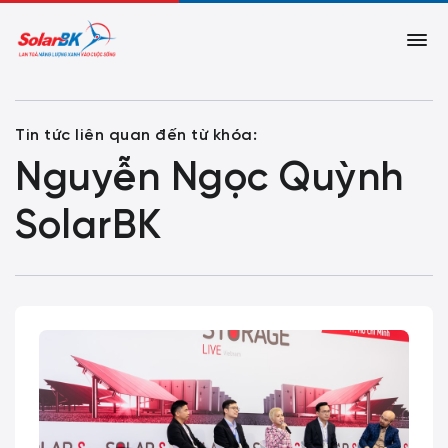
Tin tức liên quan đến từ khóa:
Nguyễn Ngọc Quỳnh
SolarBK